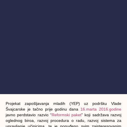
Projekat zapošljavanja mladih (YEP) uz podršku Vlade
Švajcarske je tačno prije godinu dana
16.marta 2016.godine
javno perdstavio razvio “
Reformski paket
” koji sadržava razvoj
oglednog biroa, razvoj procedura o radu, razvoj sistema za
upravljanje učinicima, te je ponuđeno svim zainteresovanim