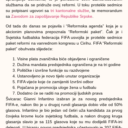
službama da se pridruže ovoj reformi. U toku protekle sedmice
su potpisani ugovori sa
tri kantonalne službe
, te memorandum
sa
Zavodom za zapošljavanje Republike Srpske
.
Od tada do danas se pojavila i “Reformska agenda” koja je u
akcionim planovima prepoznala “Reformski paket”. Čak je i
Svjetska fudbalska federacija FIFA usvojila je protekle sedmice
paket reformi na vanrednom kongresu u Cirihu. FIFA “Reformski
paket” obuhvata slijedeće:
Visine plata zvaničnika biće objavljene i ograničene
Dužina mandata predsjednika ograničena je na tri godine
Političke i izvršne funkcije su razdvojene
Ustanovljeno je novo tijelo unutar organizacije
FIFA vijeće koje će zamijeniti Izvršni odbor
Pojačana je promocija uloge žena u fudbalu
Dodatno će se raditi na promociji ljudskih prava
Švicarac Gianni Infantino izabran je za novog predsjednika
FIFA-e, nakon što je u drugoj rundi glasanja dobio više od 50%
glasova. Infantino je bio jedan od četiri uža kandidata za prvog
čovjeka krovne kuće svjetskog fudbala, a nakon drugog kruga
glasanja slavio je sa 115 glasova koje su mu dodijelili FIFA-ini
delegati. U biranju novog predsjednika učestvovalo je 207 FIFA-