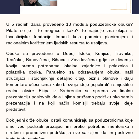
U 5 radnih dana provedeno 13 modula poduzetničke obuke?
Pitate se je li to moguće i kako? To najbolje zna ekipa iz
Investicijske fondacije Impakt koja pomnim planiranjem i
racionalnim korištenjem ljudskih resursa to uspijeva.
Obuke su provedene u Doboj Istoku, Konjicu, Travniku,
Teočaku, Banovićima, Bihaću i Zavidovićima gdje se dinamija
kovija prema potrebama lokalne zajednice i polaznica i
polaznika obuka. Paralelno sa održavanjem obuka, naši
stručnjaci i stučnjakinje detaljno čitaju biznis planove i daju
komentare učesnicima kako bi svoje ideje „ispolirali“ i smjestili u
realne okvire. Ekipa iz Srebrenika se sprema za finalnu
prezentaciju poslovnih ideja i njima pružamo podršku oko samih
prezentacija i na koji način komisiji trebaju svoje ideje
predstaviti.
Dok jedni drže obuke, ostali komuniciraju sa poduzetnicima koje
smo već podržali pružajući im preko potrebnu mentorsku i
stručnu i promotivnu podršku, a sve sa ciljem da im poslovne
ideje budu uspješne.