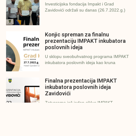
Investicijska fondacija Impakt i Grad
Zavidovići održali su danas (26.7.2022.g.)
Konjic spreman za finalnu
prezentaciju IMPAKT inkubatora
poslovnih ideja
U sklopu sveobuhvatnog programa IMPAKT
inkubatora poslovnih ideja kao kruna
Finalna prezentacija IMPAKT
inkubatora poslovnih ideja
Zavidovići
Zatvaramo još jedan ciklus IMPAKT
inkubatora u Zavidovićima i to