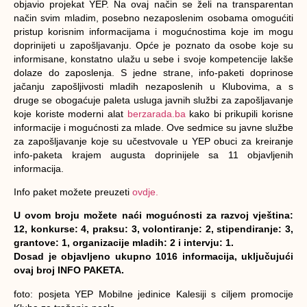
objavio projekat YEP. Na ovaj način se želi na transparentan
način svim mladim, posebno nezaposlenim osobama omogućiti
pristup korisnim informacijama i mogućnostima koje im mogu
doprinijeti u zapošljavanju. Opće je poznato da osobe koje su
informisane, konstatno ulažu u sebe i svoje kompetencije lakše
dolaze do zaposlenja. S jedne strane, info-paketi doprinose
jačanju zapošljivosti mladih nezaposlenih u Klubovima, a s
druge se obogaćuje paleta usluga javnih službi za zapošljavanje
koje koriste moderni alat
berzarada.ba
kako bi prikupili korisne
informacije i mogućnosti za mlade. Ove sedmice su javne službe
za zapošljavanje koje su učestvovale u YEP obuci za kreiranje
info-paketa krajem augusta doprinijele sa 11 objavljenih
informacija.
Info paket možete preuzeti
ovdje.
U ovom broju možete naći mogućnosti za razvoj vještina:
12, konkurse: 4, praksu: 3, volontiranje: 2, stipendiranje: 3,
grantove: 1, organizacije mladih: 2 i intervju: 1.
Dosad je objavljeno ukupno 1016 informacija, uključujući
ovaj broj INFO PAKETA.
foto: posjeta YEP Mobilne jedinice Kalesiji s ciljem promocije