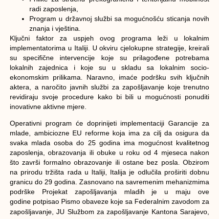
radi zaposlenja,
Program u državnoj službi sa mogućnošću sticanja novih
znanja i vještina.
Ključni faktor za uspjeh ovog programa leži u lokalnim
implementatorima u Italiji. U okviru cjelokupne strategije, kreirali
su specifične intervencije koje su prilagođene potrebama
lokalnih zajednica i koje su u skladu sa lokalnim socio-
ekonomskim prilikama. Naravno, imaće podršku svih ključnih
aktera, a naročito javnih službi za zapošljavanje koje trenutno
revidiraju svoje procedure kako bi bili u mogućnosti ponuditi
inovativne aktivne mjere.
Operativni program će doprinijeti implementaciji
Garancije za
mlade
, ambiciozne EU reforme koja ima za cilj da osigura da
svaka mlada osoba do 25 godina ima mogućnost kvalitetnog
zaposlenja, obrazovanja ili obuke u roku od 4 mjeseca nakon
što završi formalno obrazovanje ili ostane bez posla. Obzirom
na prirodu tržišta rada u Italiji, Italija je odlučila proširiti dobnu
granicu do 29 godina. Zasnovano na savremenim mehanizmima
podrške Projekat zapošljavanja mladih je u maju ove
godine
potpisao Pismo obaveze koje sa Federalnim zavodom za
zapošljavanje, JU Službom za zapošljavanje Kantona Sarajevo,