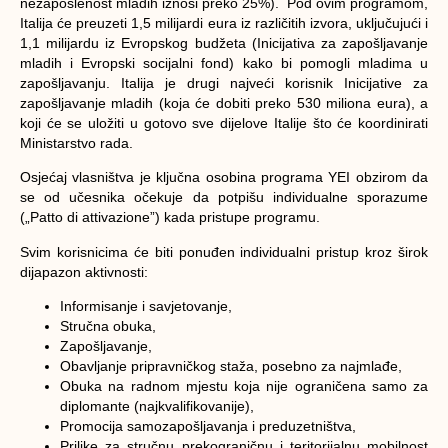
nezaposlenost mladih iznosi preko 25%). Pod ovim programom,
Italija će preuzeti 1,5 milijardi eura iz različitih izvora, uključujući i
1,1 milijardu iz Evropskog budžeta (Inicijativa za zapošljavanje
mladih i Evropski socijalni fond) kako bi pomogli mladima u
zapošljavanju. Italija je drugi najveći korisnik Inicijative za
zapošljavanje mladih (koja će dobiti preko 530 miliona eura), a
koji će se uložiti u gotovo sve dijelove Italije što će koordinirati
Ministarstvo rada.
Osjećaj vlasništva je ključna osobina programa YEI obzirom da
se od učesnika očekuje da potpišu individualne sporazume
(„Patto di attivazione”) kada pristupe programu.
Svim korisnicima će biti ponuđen individualni pristup kroz širok
dijapazon aktivnosti:
Informisanje i savjetovanje,
Stručna obuka,
Zapošljavanje,
Obavljanje pripravničkog staža, posebno za najmlađe,
Obuka na radnom mjestu koja nije ograničena samo za
diplomante (najkvalifikovanije),
Promocija samozapošljavanja i preduzetništva,
Prilike za stručnu prekograničnu i teritorijalnu mobilnost