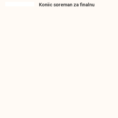
Konjic spreman za finalnu
prezentaciju IMPAKT inkubatora
poslovnih ideja
U sklopu sveobuhvatnog programa IMPAKT
inkubatora poslovnih ideja kao kruna
Finalna prezentacija IMPAKT
inkubatora poslovnih ideja
Zavidovići
Zatvaramo još jedan ciklus IMPAKT
inkubatora u Zavidovićima i to