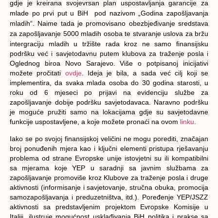
gdje je kreirana svojevrsan plan uspostavljanja garancije za
mlade po prvi put u BiH pod nazivom „Godina zapošljavanja
mladih“. Naime tada je promovisano obezbjeđivanje sredstava
za z
apošljavanje 5000 mladih osoba te stvaranje uslova za bržu
intergraciju mladih u tržište rada kroz ne samo finansijsku
podršku već i savjetodavnu putem klubova za traženje posla i
Oglednog biroa Novo Sarajevo. Više o potpisanoj inicijativi
možete pročitati
ovdje
. Ideja je bila, a sada već cilj koji se
implementira, da svaka mlada osoba do 30 godina starosti, u
roku od 6 mjeseci po prijavi na evidenciju službe za
zapošljavanje dobije podršku savjetodavaca. Naravno podršku
je moguće pružiti samo na lokacijama gdje su savjetodavne
funkcije uspostavljene, a koje možete pronaći na ovom
linku
.
Iako se po svojoj finansijskoj veličini ne mogu porediti, značajan
broj ponuđenih mjera kao i ključni elementi pristupa rješavanju
problema od strane Evropske unije istovjetni su ili kompatibilni
sa mjerama koje YEP u saradnji sa javnim službama za
zapošljavanje promoviše kroz Klubove za traženje posla i druge
aktivnosti (informisanje i savjetovanje, stručna obuka, promocija
samozapošljavanja i preduzetništva, itd.). Poređenje YEP/JSZZ
aktivnosti sa predstavljenim projektom Evropske Komisije u
Italiji, ilustruje mogućnost usklađivanja BiH politika i prakse sa