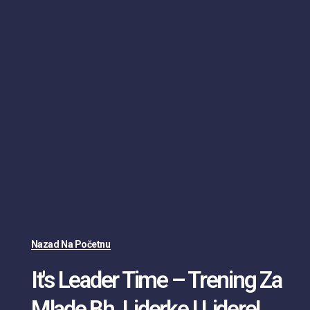
Nazad Na Početnu
It's Leader Time – Trening Za
Mlade Bh. Liderke I Lidere!