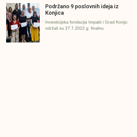
Podržano 9 poslovnih ideja iz
Konjica
Investicijska fondacija Impakt i Grad Konjic
održali su 27.7.2022.g. finalnu
Završena prezentacija poslovnih
ideja u Zavidovićima
Investicijska fondacija Impakt i Grad
Zavidovići održali su danas (26.7.2022.g.)
Konjic spreman za finalnu
prezentaciju IMPAKT inkubatora
poslovnih ideja
U sklopu sveobuhvatnog programa IMPAKT
inkubatora poslovnih ideja kao kruna