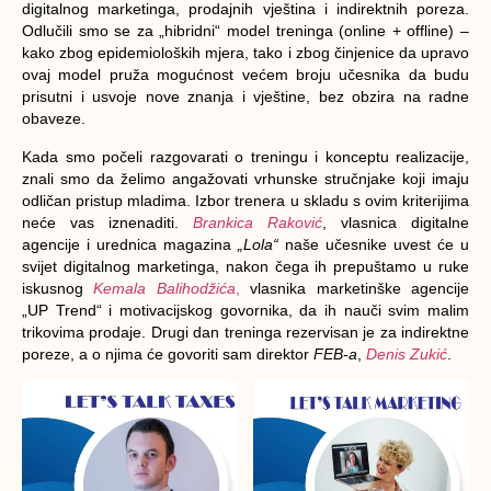
digitalnog marketinga, prodajnih vještina i indirektnih poreza.
Odlučili smo se za „hibridni“ model treninga (online + offline) –
kako zbog epidemioloških mjera, tako i zbog činjenice da upravo
ovaj model pruža mogućnost većem broju učesnika da budu
prisutni i usvoje nove znanja i vještine, bez obzira na radne
obaveze.
Kada smo počeli razgovarati o treningu i konceptu realizacije,
znali smo da želimo angažovati vrhunske stručnjake koji imaju
odličan pristup mladima. Izbor trenera u skladu s ovim kriterijima
neće vas iznenaditi.
Brankica Raković
, vlasnica digitalne
agencije i urednica magazina
„Lola“
naše učesnike uvest će u
svijet digitalnog marketinga, nakon čega ih prepuštamo u ruke
iskusnog
Kemala Balihodžića
,
vlasnika marketinške agencije
„UP Trend“ i motivacijskog govornika, da ih nauči svim malim
trikovima prodaje. Drugi dan treninga rezervisan je za indirektne
poreze, a o njima će govoriti sam direktor
FEB-a
,
Denis Zukić
.