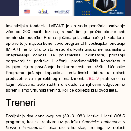
Investicijska fondacija IMPAKT je do sada podržala osnivanje
više od 200 malih biznisa, a naš tim je pružio stotine sati
mentorske podrške. Prema riječima polaznika našeg Inkubatora,
upravo to je najveći benefit ovo programa! Investicijska fondacija
IMPAKT ne bi bila to što jeste, da kontinuirano ne razmišlja o
unapređenju odnosa sa polaznicima inkubatora, pružanju
odgovarajuće podrške i jačanju preduzetničkih kapaciteta s
krajnjim ciljem povećanja konkurentnosti na tržištu. Učesnike
Programa jačanja kapaciteta omladinskih lidera u oblasti
preduzetništva i projektnog menadžmenta
BOLD
pitali smo na
kojim oblastima žele raditi i u skladu sa njihovim odgovorima
spremili smo vrhunski trening, koji će obilježiti kraj ovog ljeta.
Treneri
Posljednja dva dana avgusta (30.-31.08.) liderke i lideri
BOLD
programa, koji se realizira uz podršku
Američke ambasade u
Bosni i Hercegovini
, biće dio vrhunskog treninga iz oblasti