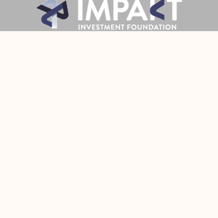
Prijava
Pratite Nas
Made with
by Fixit
© 2022 All Rights Reserved Fixit d.o.o.