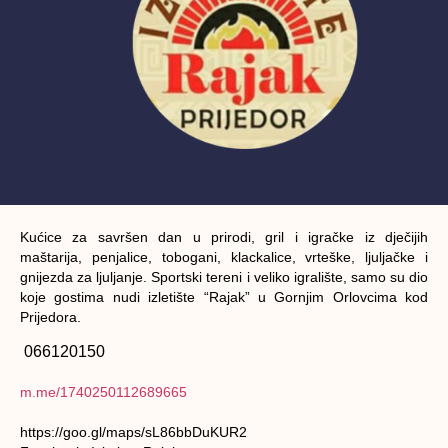
Kućice za savršen dan u prirodi, gril i igračke iz dječijih
maštarija, penjalice, tobogani, klackalice, vrteške, ljuljačke i
gnijezda za ljuljanje. Sportski tereni i veliko igralište, samo su dio
koje gostima nudi izletište “Rajak” u Gornjim Orlovcima kod
Prijedora.
066120150
m.me/1740250112689665
https://goo.gl/maps/sL86bbDuKUR2