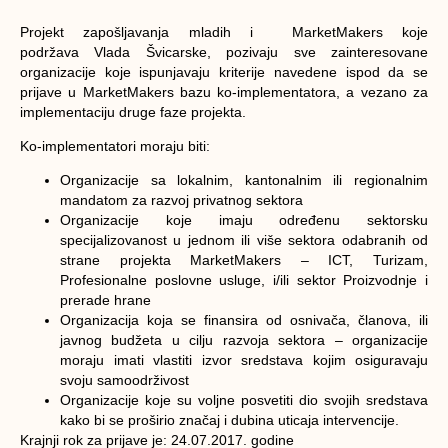
Projekt zapošljavanja mladih i MarketMakers koje
podržava Vlada Švicarske, pozivaju sve zainteresovane
organizacije koje ispunjavaju kriterije navedene ispod da se
prijave u MarketMakers bazu ko-implementatora, a vezano za
implementaciju druge faze projekta.
Ko-implementatori moraju biti:
Organizacije sa lokalnim, kantonalnim ili regionalnim
mandatom za razvoj privatnog sektora
Organizacije koje imaju određenu sektorsku
specijalizovanost u jednom ili više sektora odabranih od
strane projekta MarketMakers – ICT, Turizam,
Profesionalne poslovne usluge, i/ili sektor Proizvodnje i
prerade hrane
Organizacija koja se finansira od osnivača, članova, ili
javnog budžeta u cilju razvoja sektora – organizacije
moraju imati vlastiti izvor sredstava kojim osiguravaju
svoju samoodrživost
Organizacije koje su voljne posvetiti dio svojih sredstava
kako bi se proširio značaj i dubina uticaja intervencije.
Krajnji rok za prijave je: 24.07.2017. godine