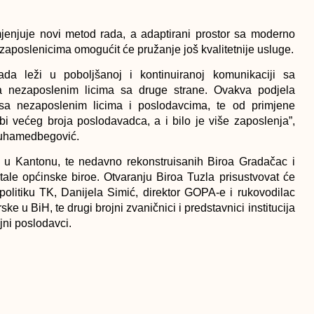
mjenjuje novi metod rada, a adaptirani prostor sa moderno
poslenicima omogućit će pružanje još kvalitetnije usluge.
rada leži u poboljšanoj i kontinuiranoj komunikaciji sa
a nezaposlenim licima sa druge strane. Ovakva podjela
a nezaposlenim licima i poslodavcima, te od primjene
i većeg broja poslodavadca, a i bilo je više zaposlenja”,
 Muhamedbegović.
 u Kantonu, te nedavno rekonstruisanih Biroa Gradačac i
tale općinske biroe. Otvaranju Biroa Tuzla prisustvovat će
 politiku TK, Danijela Simić, direktor GOPA-e i rukovodilac
u BiH, te drugi brojni zvaničnici i predstavnici institucija
jni poslodavci.