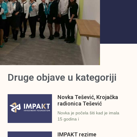
Druge objave u kategoriji
Novka Tešević, Krojačka
radionica Tešević
Novka je počela šiti kad je imala
15 godina i
IMPAKT rezime