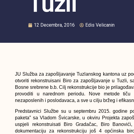
Tuzli
12 Decembra, 2016
Edis Velicanin
JU Služba za zapošljavanje Tuzlanskog kantona uz pod
otvoriti rekonstruisani Biro za zapošljavanje u Tuzli, 
Bosne srebrene b.b. Cilj rekonstrukcije bio je prilagođ
provoditi u narednom periodu. Nove metode tiču se
nezaposlenih i poslodavaca, a sve u cilju bržeg i efikas
Predstavnici Službe su u septembru 2015. godine pot
paketa” sa Vladom Švicarske, u okviru Projekta zapo
uspjeli rekonstruisati Biro Gradačac, Biro Banovići,
dokumentaciju za rekonstrukciju još 4 općinska bi