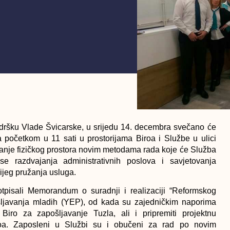
ršku Vlade Švicarske, u srijedu 14. decembra svečano će
sa početkom u 11 sati u prostorijama Biroa i Službe u ulici
avanje fizičkog prostora novim metodama rada koje će Služba
 razdvajanja administrativnih poslova i savjetovanja
nijeg pružanja usluga.
pisali Memorandum o suradnji i realizaciji “Reformskog
šljavanja mladih (YEP), od kada su zajedničkim naporima
 Biro za zapošljavanje Tuzla, ali i pripremiti projektnu
roa. Zaposleni u Službi su i obučeni za rad po novim