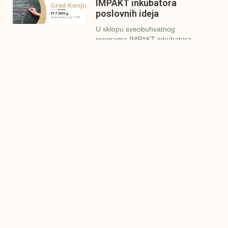
IMPAKT inkubatora
poslovnih ideja
U sklopu sveobuhvatnog
programa IMPAKT inkubatora
poslovnih ideja kao kruna
Finalna prezentacija
IMPAKT inkubatora
poslovnih ideja
Zavidovići
Zatvaramo još jedan ciklus
IMPAKT inkubatora u
Zavidovićima i to