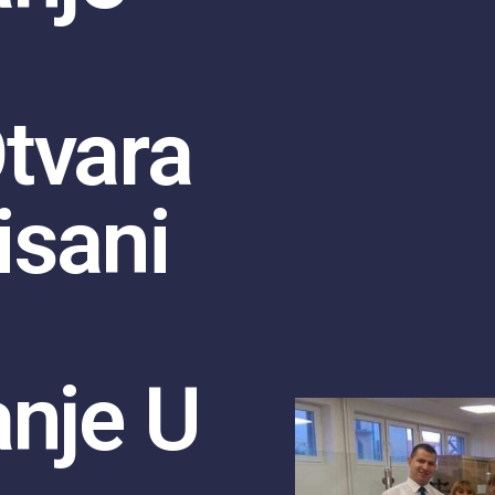
tvara
isani
anje U