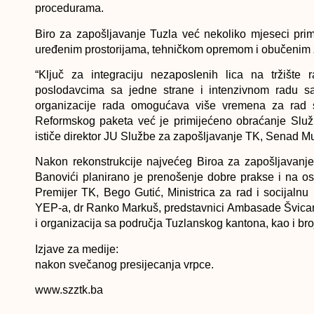
procedurama.
Biro za zapošljavanje Tuzla već nekoliko mjeseci pri
uređenim prostorijama, tehničkom opremom i obučenim za
“Ključ za integraciju nezaposlenih lica na tržište 
poslodavcima sa jedne strane i intenzivnom radu s
organizacije rada omogućava više vremena za rad s
Reformskog paketa već je primijećeno obraćanje Služb
ističe direktor JU Službe za zapošljavanje TK, Senad
Nakon rekonstrukcije najvećeg Biroa za zapošljavanje
Banovići planirano je prenošenje dobre prakse i na os
Premijer TK, Bego Gutić, Ministrica za rad i socijalnu
YEP-a, dr Ranko Markuš, predstavnici Ambasade Švicarske 
i organizacija sa područja Tuzlanskog kantona, kao i bro
Izjave za medije:
nakon svečanog presijecanja vrpce.
www.szztk.ba