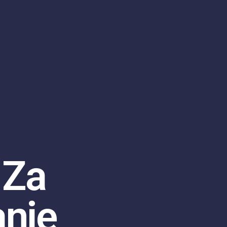
 Za
anje