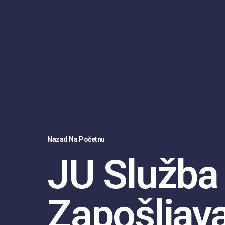
Nazad Na Početnu
JU Služba
Zapošljav