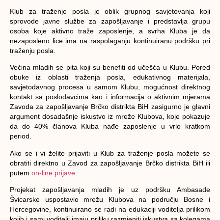
Klub za traženje posla je oblik grupnog savjetovanja koji
sprovode javne službe za zapošljavanje i predstavlja grupu
osoba koje aktivno traže zaposlenje, a svrha Kluba je da
nezaposleno lice ima na raspolaganju kontinuiranu podršku pri
traženju posla.
Većina mladih se pita koji su benefiti od učešća u Klubu. Pored
obuke iz oblasti traženja posla, edukativnog materijala,
savjetodavnog procesa u samom Klubu, mogućnost direktnog
kontakt sa poslodavcima kao i informacija o aktivnim mjerama
Zavoda za zapošljavanje Brčko distrikta BiH zasigurno je glavni
argument dosadašnje iskustvo iz mreže Klubova, koje pokazuje
da do 40% članova Kluba nađe zaposlenje u vrlo kratkom
period.
Ako se i vi želite prijaviti u Klub za traženje posla možete se
obratiti direktno u Zavod za zapošljavanje Brčko distrikta BiH ili
putem
on-line prijave
.
Projekat zapošljavanja mladih je uz podršku Ambasade
Švicarske uspostavio mrežu Klubova na području Bosne i
Hercegovine, kontinuirano se radi na edukaciji voditelja prilikom
kojih i sami voditelji imaju priliku razmjeniti iskustva sa kolegama