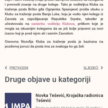
i prenositi znanje na druge kolege. Tako je voditeljica Kluba za
traženje posla Brčko gđa Ognjenka Spasojević prošla obuku u
Klubu za traženje posla Banja Luka, koju je vodio njen kolega iz
Zavoda za zapošljavanje Republike Srpske, također je
učestvovala na
sastanku voditelja Klubova
, prilikom koje je
mogla sa iskusnijim kolegama da se još bolje pripremi za novi
izazov koji je pred njom ali i samim Zavodom.
Osnovna filozofija Kluba za traženje posla je bazirana na
pozitivnoj poruci da posla ima za svakoga ko ga želi.
PRETHODNI
SLJEDEĆI
Druge objave u kategoriji
Novka Tešević, Krojačka radionica
Tešević
Novka je počela šiti kad je imala 15 godina i