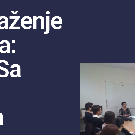
aženje
a:
Sa
a