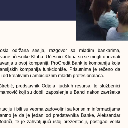
sla održana sesija, razgovor sa mladim bankarima,
ovane učesnike Kluba. Učesnici Kluba su se mogli upoznati
vanja u ovoj kompaniji. ProCredit Bank je kompanija koja
nsijskih kompanija funkcioniše. Prisutnima je rečeno da
oji od kreativnih i ambicioznih mladih profesionalaca.
rebić, predstavnik Odjela ljudskih resursa, te službenici
Imamović koji su dobili zaposlenje u Banci nakon završetka
ntaciju i bili su veoma zadovoljni sa korisnim informacijama
santno je da je jedan od predstavnika Banke, Aleksandar
iči, te je zahvaljujući istoj prezentaciji, postigao veliki