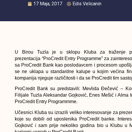
17 Maja, 2017
Edis Velicanin
U Birou Tuzla je u sklopu Kluba za traženje po
prezentacija “ProCredit Entry Programme” za zainteres
sa ProCredit Bank kao poslodavcem i procesom upošlja
se ne uklapa u standardne kalupe u kojim većina fina
kompanija njeguje različitosti i da se ProCredit tim sast
ProCredit Bank su predstavili: Mevlida Đečević – Košt
Filijale Tuzla Aleksandar Gojković, Enes Mešić i Alma 
ProCredit Entry Programmme.
Učesnici Kluba su izrazili veliko interesovanje za preze
koje su dobili od uposlenika ProCredit banke. Intere
Gojković i sam prije nekoliko godina bio u Klubu u Modr
karijerni uspjeh u ProCredit Bank.