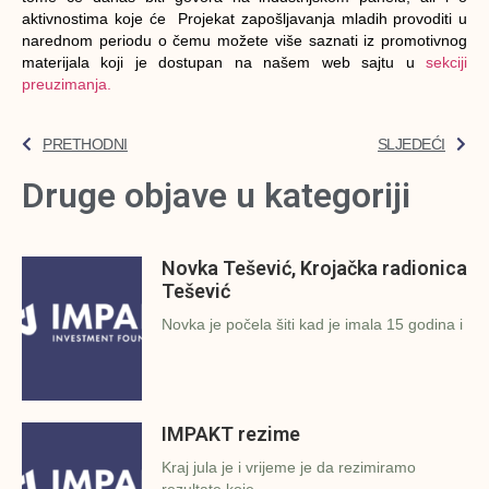
aktivnostima koje će Projekat zapošljavanja mladih provoditi u
narednom periodu o čemu možete više saznati iz promotivnog
materijala koji je dostupan na našem web sajtu u
sekciji
preuzimanja.
PRETHODNI
SLJEDEĆI
Druge objave u kategoriji
Novka Tešević, Krojačka radionica
Tešević
Novka je počela šiti kad je imala 15 godina i
IMPAKT rezime
Kraj jula je i vrijeme je da rezimiramo