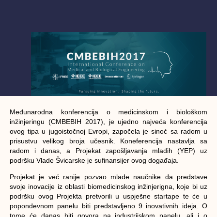
Međunarodna konferencija o medicinskom i biološkom
inžinjeringu (CMBEBIH 2017), je ujedno najveća konferencija
ovog tipa u jugoistočnoj Evropi, započela je sinoć sa radom u
prisustvu velikog broja učesnik. Koneferencija nastavlja sa
radom i danas, a Projekat zapošljavanja mladih (YEP) uz
podršku Vlade Švicarske je sufinansijer ovog događaja.
Projekat je već ranije pozvao mlade naučnike da predstave
svoje inovacije iz oblasti biomedicinskog inžinjerigna, koje bi uz
podršku ovog Projekta pretvorili u uspješne startape te će u
popondevnom panelu biti predstavljeno 9 inovativnih ideja. O
tome će danas biti govora na industrijskom panelu, ali i o