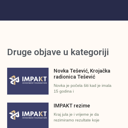
Druge objave u kategoriji
Novka Tešević, Krojačka
radionica Tešević
Novka je počela šiti kad je imala
15 godina i
IMPAKT rezime
Kraj jula je i vrijeme je da
rezimiramo rezultate koje