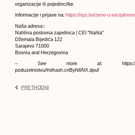
organizacije ili pojedinci/ke.
Informacije i prijave na:
https://npz.ba/zene-u-socijalnom
Naša adresa::
Nahlina poslovna zajednica | CEI “Nahla”
Džemala Bijedića 122
Sarajevo 71000
Bosnia and Herzegovina
– See more at: https://www.mreza-mira
poduzetnistvu/#sthash.cnByN6NX.dpuf
PRETHODNI