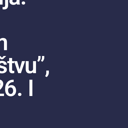
m
tvu”,
6. I