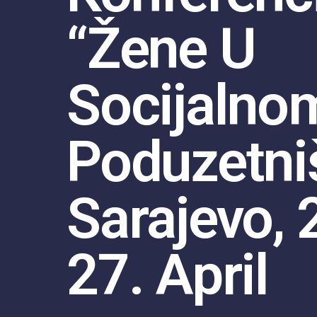
“Žene U
Socijalno
Poduzetniš
Sarajevo, 2
27. April