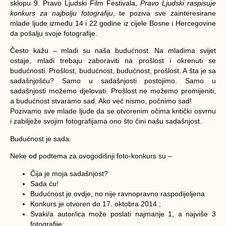
sklopu 9. Pravo Ljudski Film Festivala,
Pravo Ljudski raspisuje
konkurs za najbolju fotografiju
, te poziva sve zainteresirane
mlade ljude između 14 i 22 godine iz cijele Bosne i Hercegovine
da pošalju svoje fotografije.
Često kažu – mladi su naša budućnost. Na mladima svijet
ostaje, mladi trebaju zaboraviti na prošlost i okrenuti se
budućnosti. Prošlost, budućnost, budućnost, prošlost. A šta je sa
sadašnjošću? Samo u sadašnjosti postojimo. Samo u
sadašnjosti možemo djelovati. Prošlost ne možemo promijeniti,
a budućnost stvaramo sad. Ako već nismo, počnimo sad!
Pozivamo sve mlade ljude da se otvorenim očima kritički osvrnu
i zabilježe svojim fotografijama ono što čini našu sadašnjost.
Budućnost je sada.
Neke od podtema za ovogodišnji foto-konkurs su –
Čija je moja sadašnjost?
Sada ću!
Budućnost je ovdje, no nije ravnopravno raspodijeljena
Konkurs je otvoren do 17. oktobra 2014.;
Svaki/a autor/ica može poslati najmanje 1, a najviše 3
fotografije;