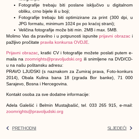
Fotografije trebaju biti poslane isključivo u digitalnom
obliku, crno bijele ili u boji;
Fotografije trebaju biti optimizirane za print (300 dpi, u
JPG formatu, minimum 1024 px po kraćoj strani);
Veličina fotografije može biti min. 2MB i max. 5MB.
Molimo Vas da pravilno i u potpunosti ispunite
prijavni obrazac
i
pažljivo pročitate
pravila konkursa OVDJE
.
Prijavni obrazac
, kratki CV i fotografije
možete poslati putem e-
maila na
zoomrights@pravoljudski.org
ili snimljene na DVD/CD-
u na našu poštansku adresu:
PRAVO LJUDSKI
(s naznakom za Zumiraj prava, Foto-konkurs
2014), Obala Kulina bana 18 (zgrada Bor banke), 71 000
Sarajevo, Bosna i Hercegovina.
Kontakt osoba za sve dodatne informacije:
Adela Galešić i Belmin Mustajbašić, tel. 033 265 915, e-mail:
zoomrights@pravoljudski.org
PRETHODNI
SLJEDEĆI