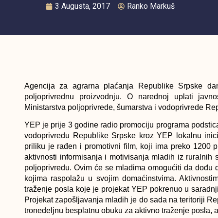
3 Augusta, 2017
Ranko Markuš
Agencija za agrarna plaćanja Republike Srpske dan
poljoprivrednu proizvodnju.
O narednoj uplati javno
Ministarstva poljoprivrede, šumarstva i vodoprivrede Re
YEP je prije 3 godine radio promociju programa podsticaj
vodoprivredu Republike Srpske kroz YEP lokalnu inicij
priliku je rađen i promotivni film, koji ima preko 1200
aktivnosti informisanja i motivisanja mladih iz ruralni
poljoprivredu. Ovim će se mladima omogućiti da dođu 
kojima raspolažu u svojim domaćinstvima. Aktivnosti
traženje posla koje je projekat YEP pokrenuo u sarad
Projekat zapošljavanja mladih je do sada na teritoriji 
tronedeljnu besplatnu obuku za aktivno traženje posla, 