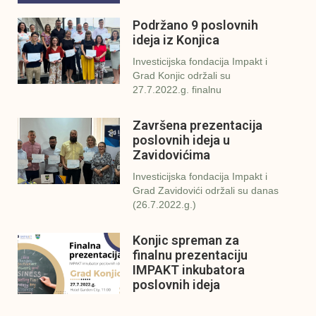
Podržano 9 poslovnih
ideja iz Konjica
Investicijska fondacija Impakt i
Grad Konjic održali su
27.7.2022.g. finalnu
Završena prezentacija
poslovnih ideja u
Zavidovićima
Investicijska fondacija Impakt i
Grad Zavidovići održali su danas
(26.7.2022.g.)
Konjic spreman za
finalnu prezentaciju
IMPAKT inkubatora
poslovnih ideja
U sklopu sveobuhvatnog