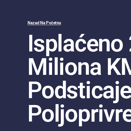
Nazad Na Početnu
Isplaćeno 
Miliona K
Podsticaje
Poljoprivr