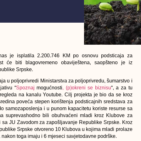
as je isplatila 2.200.746 KM po osnovu podsticaja za
st će biti blagovremeno obaviještena, saopšteno je iz
publike Srpske.
a u poljoprivredi Ministarstva za poljoprivredu, šumarstvo i
ativu “
Spoznaj
mogućnosti
, (p)okreni se biznisu
“, a za tu
 pregleda na kanalu Youtube. Cilj projekta je bio da se kroz
h sredina poveća stepen korištenja podsticajnih sredstava za
do samozaposlenja i u punom kapacitetu koriste resurse sa
ma suprevashodno bili obuhvaćeni mladi kroz Klubove za
nji sa JU Zavodom za zapošljavanje Republike Srpske. Kroz
Republike Srpske otvoreno 10 Klubova u kojima mladi prolaze
a nakon toga imaju i 6 mjeseci savjetodavne podrške.