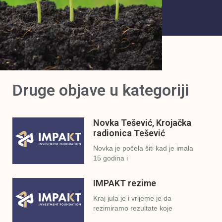
Druge objave u kategoriji
Novka Tešević, Krojačka
radionica Tešević
Novka je počela šiti kad je imala
15 godina i
IMPAKT rezime
Kraj jula je i vrijeme je da
rezimiramo rezultate koje