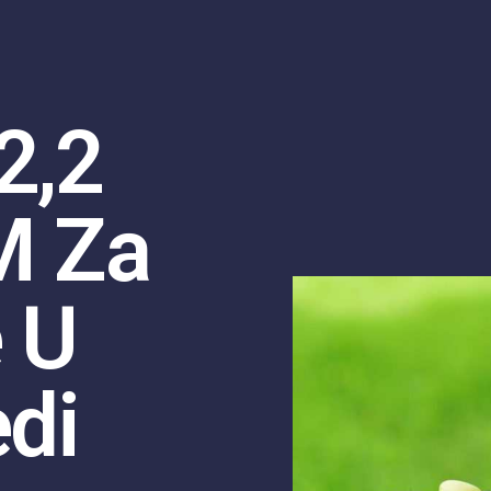
2,2
M Za
 U
edi