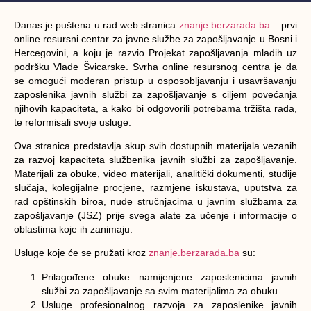
Danas je puštena u rad web stranica
znanje.berzarada.ba
– prvi
online resursni centar za javne službe za zapošljavanje u Bosni i
Hercegovini, a koju je razvio Projekat zapošljavanja mladih uz
podršku Vlade Švicarske. Svrha online resursnog centra je da
se omogući moderan pristup u osposobljavanju i usavršavanju
zaposlenika javnih službi za zapošljavanje s ciljem povećanja
njihovih kapaciteta, a kako bi odgovorili potrebama tržišta rada,
te reformisali svoje usluge.
Ova stranica predstavlja skup svih dostupnih materijala vezanih
za razvoj kapaciteta službenika javnih službi za zapošljavanje.
Materijali za obuke, video materijali, analitički dokumenti, studije
slučaja, kolegijalne procjene, razmjene iskustava, uputstva za
rad opštinskih biroa, nude stručnjacima u javnim službama za
zapošljavanje (JSZ) prije svega alate za učenje i informacije o
oblastima koje ih zanimaju.
Usluge koje će se pružati kroz
znanje.berzarada.ba
su:
Prilagođene obuke namijenjene zaposlenicima javnih
službi za zapošljavanje sa svim materijalima za obuku
Usluge profesionalnog razvoja za zaposlenike javnih