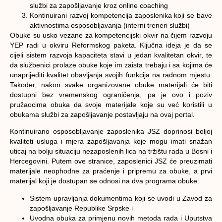
službi za zapošljavanje kroz online coaching
Kontinuirani razvoj kompetencija zaposlenika koji se bave
aktivnostima osposobljavanja (interni treneri službi)
Obuke su usko vezane za kompetencijski okvir na čijem razvoju
YEP radi u okviru Reformskog paketa. Ključna ideja je da se
cijeli sistem razvoja kapaciteta stavi u jedan kvalitetan okvir, te
da službenici prolaze obuke koje im zaista trebaju i sa kojima će
unaprijediti kvalitet obavljanja svojih funkcija na radnom mjestu.
Također, nakon svake organizovane obuke materijali će biti
dostupni bez vremenskog ograničenja, pa je ovo i poziv
pružaocima obuka da svoje materijale koje su već koristili u
obukama službi za zapošljavanje postavljaju na ovaj portal.
Kontinuirano osposobljavanje zaposlenika JSZ doprinosi boljoj
kvaliteti usluga i mjera zapošljavanja koje mogu imati snažan
uticaj na bolju situaciju nezaposlenih lica na tržištu rada u Bosni i
Hercegovini. Putem ove stranice, zaposlenici JSZ će preuzimati
materijale neophodne za praćenje i pripremu za obuke, a prvi
materijal koji je dostupan se odnosi na dva programa obuke:
Sistem upravljanja dokumentima koji se uvodi u Zavod za
zapošljavanje Republike Srpske i
Uvodna obuka za primjenu novih metoda rada i Uputstva