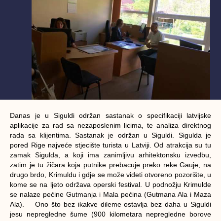
Danas je u Siguldi održan sastanak o specifikaciji latvijske
aplikacije za rad sa nezaposlenim licima, te analiza direktnog
rada sa klijentima. Sastanak je održan u Siguldi. Sigulda je
pored Rige najveće stjecište turista u Latviji. Od atrakcija su tu
zamak Sigulda, a koji ima zanimljivu arhitektonsku izvedbu,
zatim je tu žičara koja putnike prebacuje preko reke Gauje, na
drugo brdo, Krimuldu i gdje se može videti otvoreno pozorište, u
kome se na ljeto održava operski festival. U podnožju Krimulde
se nalaze pećine Gutmanja i Mala pećina (Gutmana Ala i Maza
Ala). Ono što bez ikakve dileme ostavlja bez daha u Siguldi
jesu nepregledne šume (900 kilometara nepregledne borove