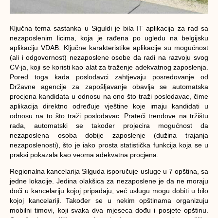
Ključna tema sastanka u Siguldi je bila IT aplikacija za rad sa
nezaposlenim licima, koja je rađena po ugledu na belgijsku
aplikaciju VDAB. Ključne karakteristike aplikacije su mogućnost
(ali i odgovornost) nezaposlene osobe da radi na razvoju svog
CV-ja, koji se koristi kao alat za traženje adekvatnog zaposlenja.
Pored toga kada poslodavci zahtjevaju posredovanje od
Državne agencije za zapošljavanje obavlja se automatska
procjena kandidata u odnosu na ono što traži poslodavac, čime
aplikacija direktno određuje vještine koje imaju kandidati u
odnosu na to što traži poslodavac. Prateći trendove na tržištu
rada, automatski se također projecira mogućnost da
nezaposlena osoba dobije zaposlenje (dužina trajanja
nezaposlenosti), što je iako prosta statistička funkcija koja se u
praksi pokazala kao veoma adekvatna procjena.
Regionalna kancelarija Silguda isporučuje usluge u 7 opština, sa
jedne lokacije. Jedina olakšica za nezaposlene je da ne moraju
doći u kancelariju kojoj pripadaju, već uslugu mogu dobiti u bilo
kojoj kancelariji. Također se u nekim opštinama organizuju
mobilni timovi, koji svaka dva mjeseca dođu i posjete opštinu.