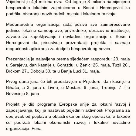
Vrijednost je 4,4 miliona evra. Od toga je 3 miliona namijenjeno
bespovratno lokalnim zajednicama u Bosni i Hercegovini za
podršku otvaranju novih radnih mjesta i lokalnom razvoju.
Međunarodna organizacija rada poziva sve zainteresovane
jedinice lokalne samouprave, privrednike, obrazovne institucije,
zavode za zapošljavanje i nevladine organizacije u Bosni i
Hercegovini da prisustvuju prezentaciji projekta i saznaju
mogućnosti apliciranja za dodjelu bespovratnog novca.
Prezentacija je najavljena prema sljedećem rasporedu: 23. maja
u Sarajevu, dan kasnije u Goraždu, u Zenici 25. maja, Tuzli 26.,
Brčkom 27., Doboju 30. te u Banja Luci 31. maja.
Prvog dana juna će biti predstavljen u Prijedoru, dan kasnije u
Bihaću, a 3. juna u Livnu, u Mostaru 6. juna, Trebinju 7. i u
Nevesinju 8. juna.
Projekt je dio programa Evropske unije za lokalni razvoj i
zapošljavanje, koji je nastavak pojedinih aktivnosti Programa za
oporavak od poplava u oblasti ekonomskog oporavka, a takođe
će podržati lokalni ekonomski razvoj i lokalne nevladine
organizacije. Fena