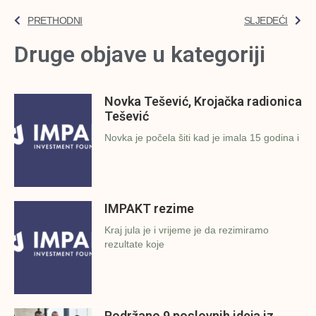
PRETHODNI
SLJEDEĆI
Druge objave u kategoriji
Novka Tešević, Krojačka radionica
Tešević
Novka je počela šiti kad je imala 15 godina i
IMPAKT rezime
Kraj jula je i vrijeme je da rezimiramo
rezultate koje
Podržano 9 poslovnih ideja iz