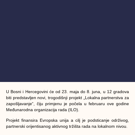
U Bosni i Hercegovini će od 23. maja do 8. juna, u 12 gradova
biti predstavljen novi, trogodišnji projekt „Lokalna partnerstva za
zapošljavanje“, čiju primjenu je počela u februaru ove godine
Međunarodna organizacija rada (ILO).
Projekt finansira Evropska unija a cilj je podsticanje održivog,
partnerski orijentisanog aktivnog tržišta rada na lokalnom nivou.