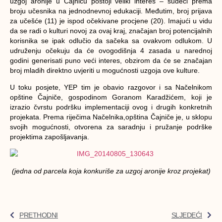
uzgoj aronije u Čajniču postoji veliki interes – sudeći prema
broju učesnika na jednodnevnoj edukaciji. Međutim, broj prijava
za učešće (11) je ispod očekivane procjene (20). Imajući u vidu
da se radi o kulturi novoj za ovaj kraj, značajan broj potencijalnih
korisnika se ipak odlučio da sačeka sa ovakvom odlukom. U
udruženju očekuju da će ovogodišnja 4 zasada u narednoj
godini generisati puno veći interes, obzirom da će se značajan
broj mladih direktno uvjeriti u mogućnosti uzgoja ove kulture.
U toku posjete, YEP tim je obavio razgovor i sa Načelnikom
opštine Čajniče, gospodinom Goranom Karadžićem, koji je
izrazio čvrstu podršku implementaciji ovog i drugih konkretnih
projekata. Prema riječima Načelnika,opština Čajniče je, u sklopu
svojih mogućnosti, otvorena za saradnju i pružanje podrške
projektima zapošljavanja.
(jedna od parcela koja konkuriše za uzgoj aronije kroz projekat)
PRETHODNI
SLJEDEĆI