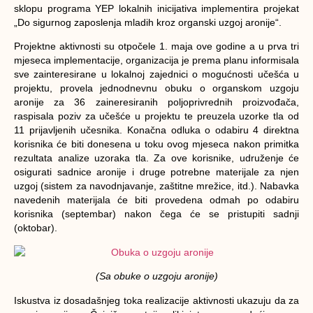
sklopu programa YEP lokalnih inicijativa implementira projekat
„
Do sigurnog zaposlenja mladih kroz organski uzgoj aronije
“.
Projektne aktivnosti su otpočele 1. maja ove godine a u prva tri
mjeseca implementacije, organizacija je prema planu informisala
sve zainteresirane u lokalnoj zajednici o mogućnosti učešća u
projektu, provela jednodnevnu obuku o organskom uzgoju
aronije za 36 zaineresiranih poljoprivrednih proizvođača,
raspisala poziv za učešće u projektu te preuzela uzorke tla od
11 prijavljenih učesnika. Konačna odluka o odabiru 4 direktna
korisnika će biti donesena u toku ovog mjeseca nakon primitka
rezultata analize uzoraka tla. Za ove korisnike, udruženje će
osigurati sadnice aronije i druge potrebne materijale za njen
uzgoj (sistem za navodnjavanje, zaštitne mrežice, itd.). Nabavka
navedenih materijala će biti provedena odmah po odabiru
korisnika (septembar) nakon čega će se pristupiti sadnji
(oktobar).
(Sa obuke o uzgoju aronije)
Iskustva iz dosadašnjeg toka realizacije aktivnosti ukazuju da za