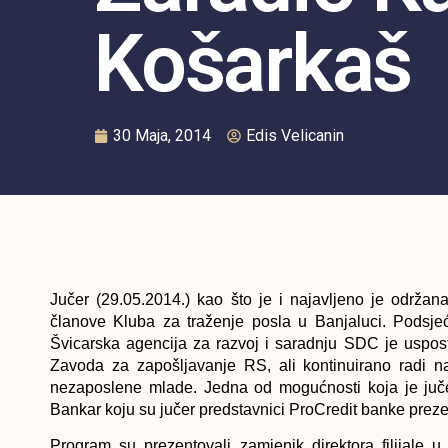
Košarkaš
30 Maja, 2014
Edis Velicanin
Jučer (29.05.2014.) kao što je i najavljeno je održa
članove Kluba za traženje posla u Banjaluci. Podsjeć
Švicarska agencija za razvoj i saradnju SDC je uspos
Zavoda za zapošljavanje RS, ali kontinuirano radi 
nezaposlene mlade. Jedna od mogućnosti koja je juč
Bankar koju su jučer predstavnici ProCredit banke preze
Program su prezentovali zamjenik direktora filijale 