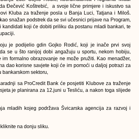
da Đečević Koštrebić, a svoje lične primjere i iskustvo sa
ovi Kluba za traženje posla u Banja Luci, Tatjana i Miloš.
li kao snažan podstrek da se svi učesnici prijave na Program,
kandidati koji će dobiti priliku da postanu mladi bankari, te
paciji.
oju je podijelio gdin Gojko Rodić, koji je inače prvi svoj
da se u što ranijoj dobi angažuju u sportu, nekom hobiju,
oje im formalno obrazovanje ne može pružiti. Kao menadžer,
ma dao korisne savjete koji će im pomoći u daljoj potrazi za
u bankarskom sektoru,
radnji sa ProCredit Bank će posjetiti Klubove za traženje
eta je planirana za 12.juni u Tesliću, a nakon toga slijede
nja mladih kojeg podržava Švicarska agencija za razvoj i
kliknite na donju sliku.