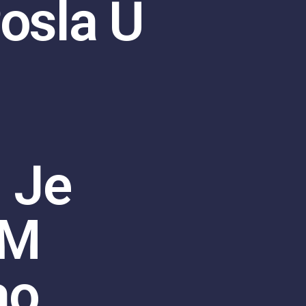
osla U
 Je
KM
ao