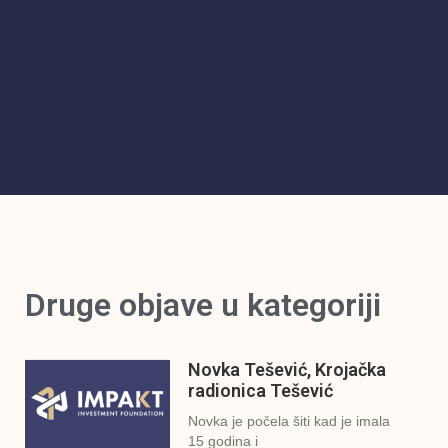
Druge objave u kategoriji
Novka Tešević, Krojačka
radionica Tešević
Novka je počela šiti kad je imala
15 godina i