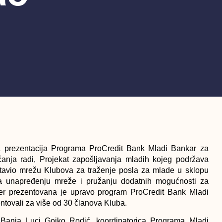
na prezentacija Programa ProCredit Bank Mladi Bankar za
anja radi, Projekat zapošljavanja mladih kojeg podržava
tavio mrežu Klubova za traženje posla za mlade u sklopu
na unapređenju mreže i pružanju dodatnih mogućnosti za
er prezentovana je upravo program ProCredit Bank Mladi
ntovali za više od 30 članova Kluba.
u Banja Luci Gojko Rodić, koordinatorica Programa Mladi