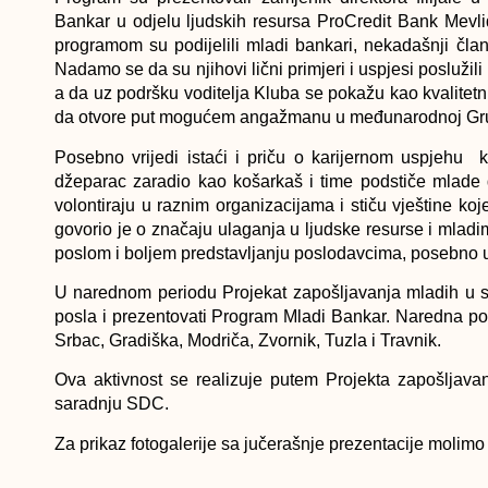
Bankar u odjelu ljudskih resursa ProCredit Bank Mevli
programom su podijelili mladi bankari, nekadašnji član
Nadamo se da su njihovi lični primjeri i uspjesi posluži
a da uz podršku voditelja Kluba se pokažu kao kvalitetni 
da otvore put mogućem angažmanu u međunarodnoj Gru
Posebno vrijedi istaći i priču o karijernom uspjehu k
džeparac zaradio kao košarkaš i time podstiče mlade 
volontiraju u raznim organizacijama i stiču vještine k
govorio je o značaju ulaganja u ljudske resurse i mladi
poslom i boljem predstavljanju poslodavcima, posebno 
U narednom periodu Projekat zapošljavanja mladih u sa
posla i prezentovati Program Mladi Bankar. Naredna posj
Srbac, Gradiška, Modriča, Zvornik, Tuzla i Travnik.
Ova aktivnost se realizuje putem Projekta zapošljava
saradnju SDC.
Za prikaz fotogalerije sa jučerašnje prezentacije molimo 