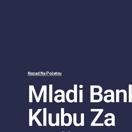
Nazad Na Početnu
Mladi Ban
Klubu Za