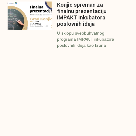
Konjic spreman za
finalnu prezentaciju
IMPAKT inkubatora
poslovnih ideja
U sklopu sveobuhvatnog
programa IMPAKT inkubatora
poslovnih ideja kao kruna
Finalna prezentacija
IMPAKT inkubatora
poslovnih ideja
Zavidovići
Zatvaramo još jedan ciklus
IMPAKT inkubatora u
Zavidovićima i to