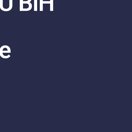
 U BiH
e