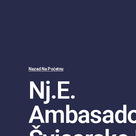
Nazad Na Početnu
Nj.e.
Ambasado