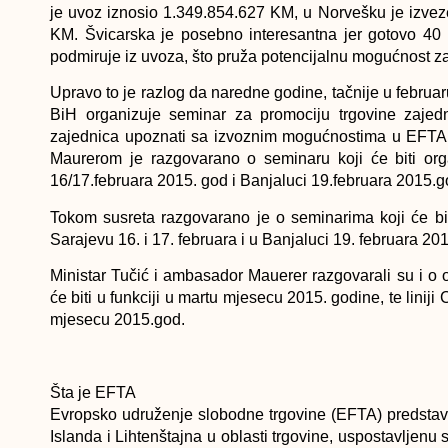
je uvoz iznosio 1.349.854.627 KM, u Norvešku je izve
KM. Švicarska je posebno interesantna jer gotovo 40
podmiruje iz uvoza, što pruža potencijalnu mogućnost za
Upravo to je razlog da naredne godine, tačnije u februa
BiH organizuje seminar za promociju trgovine zaje
zajednica upoznati sa izvoznim mogućnostima u EFT
Maurerom je razgovarano o seminaru koji će biti or
16/17.februara 2015. god i Banjaluci 19.februara 2015.g
Tokom susreta razgovarano je o seminarima koji će bi
Sarajevu 16. i 17. februara i u Banjaluci 19. februara 20
Ministar Tučić i ambasador Mauerer razgovarali su i o o
će biti u funkciji u martu mjesecu 2015. godine, te liniji 
mjesecu 2015.god.
Šta je EFTA
Evropsko udruženje slobodne trgovine (EFTA) predstavlj
Islanda i Lihtenštajna u oblasti trgovine, uspostavljenu 