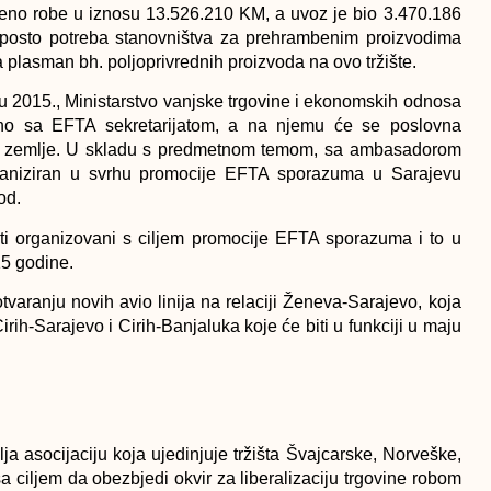
zeno robe u iznosu 13.526.210 KM, a uvoz je bio 3.470.186
 posto potreba stanovništva za prehrambenim proizvodima
 plasman bh. poljoprivrednih proizvoda na ovo tržište.
ru 2015., Ministarstvo vanjske trgovine i ekonomskih odnosa
dno sa EFTA sekretarijatom, a na njemu će se poslovna
A zemlje. U skladu s predmetnom temom, sa ambasadorom
ganiziran u svrhu promocije EFTA sporazuma u Sarajevu
od.
ti organizovani s ciljem promocije EFTA sporazuma i to u
15 godine.
tvaranju novih avio linija na relaciji Ženeva-Sarajevo, koja
Cirih-Sarajevo i Cirih-Banjaluka koje će biti u funkciji u maju
a asocijaciju koja ujedinjuje tržišta Švajcarske, Norveške,
sa ciljem da obezbjedi okvir za liberalizaciju trgovine robom