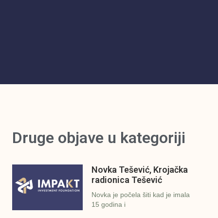
Druge objave u kategoriji
Novka Tešević, Krojačka
radionica Tešević
Novka je počela šiti kad je imala
15 godina i