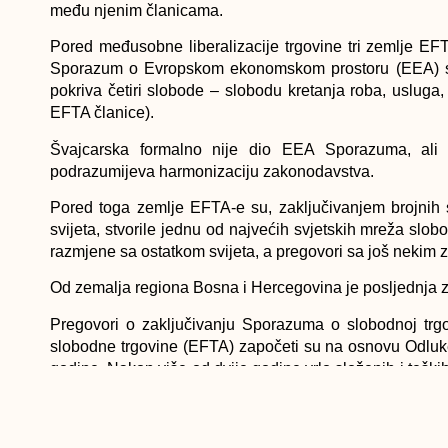
među njenim članicama.
Pored međusobne liberalizacije trgovine tri zemlje EF
Sporazum o Evropskom ekonomskom prostoru (EEA) sa 
pokriva četiri slobode – slobodu kretanja roba, usluga
EFTA članice).
Švajcarska formalno nije dio EEA Sporazuma, ali 
podrazumijeva harmonizaciju zakonodavstva.
Pored toga zemlje EFTA-e su, zaključivanjem brojnih 
svijeta, stvorile jednu od najvećih svjetskih mreža slo
razmjene sa ostatkom svijeta, a pregovori sa još nekim 
Od zemalja regiona Bosna i Hercegovina je posljednja 
Pregovori o zaključivanju Sporazuma o slobodnoj trg
slobodne trgovine (EFTA) započeti su na osnovu Odluk
godine. Nakon više od dvije godine vrlo složenih i teš
godine, saopćeno je iz Ministarstva vanjske trgovine i