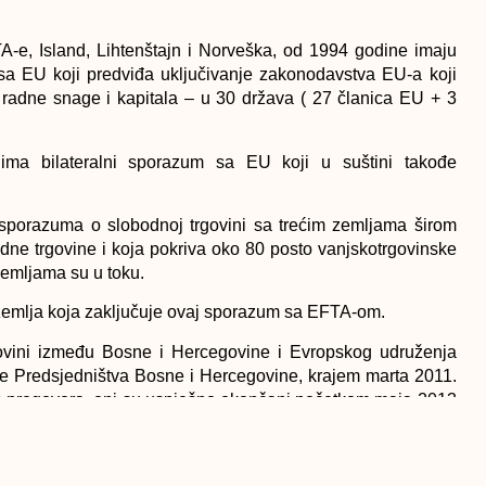
TA-e, Island, Lihtenštajn i Norveška, od 1994 godine imaju
EU koji predviđa uključivanje zakonodavstva EU-a koji
, radne snage i kapitala – u 30 država ( 27 članica EU + 3
ima bilateralni sporazum sa EU koji u suštini takođe
sporazuma o slobodnoj trgovini sa trećim zemljama širom
bodne trgovine i koja pokriva oko 80 posto vanjskotrgovinske
zemljama su u toku.
zemlja koja zaključuje ovaj sporazum sa EFTA-om.
ovini između Bosne i Hercegovine i Evropskog udruženja
e Predsjedništva Bosne i Hercegovine, krajem marta 2011.
kih pregovora, oni su uspješno okončani početkom maja 2013
 ekonomskih odnosa BiH.