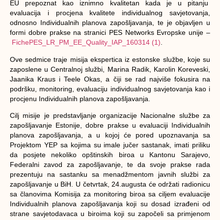
EU prepoznat kao iznimno kvalitetan kada je u pitanju
evaluacija i procjena kvalitete individualnog savjetovanja,
odnosno Individualnih planova zapošljavanja, te je objavljen u
formi dobre prakse na stranici PES Networks Evropske unije –
FichePES_LR_PM_EE_Quality_IAP_160314 (1)
.
Ove sedmice traje misija ekspertica iz estonske službe, koje su
zaposlene u Centralnoj službi, Marina Radik, Karolin Koreveski,
Jaanika Kraus i Teele Okas, a čiji se rad najviše fokusira na
podršku, monitoring, evaluaciju individualnog savjetovanja kao i
procjenu Individualnih planova zapošljavanja.
Cilj misije je predstavljanje organizacije Nacionalne službe za
zapošljavanje Estonije, dobre prakse u evaluaciji Individualnih
planova zapošljavanja, a u kojoj će pored upoznavanja sa
Projektom YEP sa kojima su imale jučer sastanak, imati priliku
da posjete nekoliko opštinskih biroa u Kantonu Sarajevo,
Federalni zavod za zapošljavanje, te da svoje prakse rada
prezentuju na sastanku sa menadžmentom javnih službi za
zapošljavanje u BiH. U četvrtak, 24.augusta će održati radionicu
sa članovima Komisija za monitoring biroa sa ciljem evaluacije
Individualnih planova zapošljavanja koji su dosad izrađeni od
strane savjetodavaca u biroima koji su započeli sa primjenom