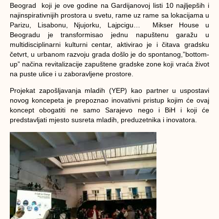
Beograd koji je ove godine na Gardijanovoj listi 10 najljepših i
najinspirativnijih prostora u svetu, rame uz rame sa lokacijama u
Parizu, Lisabonu, Njujorku, Lajpcigu… Mikser House u
Beogradu je transformisao jednu napuštenu garažu u
multidisciplinarni kulturni centar, aktivirao je i čitava gradsku
četvrt, u urbanom razvoju grada došlo je do spontanog,”bottom-
up” načina revitalizacije zapuštene gradske zone koji vraća život
na puste ulice i u zaboravljene prostore.
Projekat zapošljavanja mladih (YEP) kao partner u uspostavi
novog koncepeta je prepoznao inovativni pristup kojim će ovaj
koncept obogatiti ne samo Sarajevo nego i BiH i koji će
predstavljati mjesto susreta mladih, preduzetnika i inovatora.