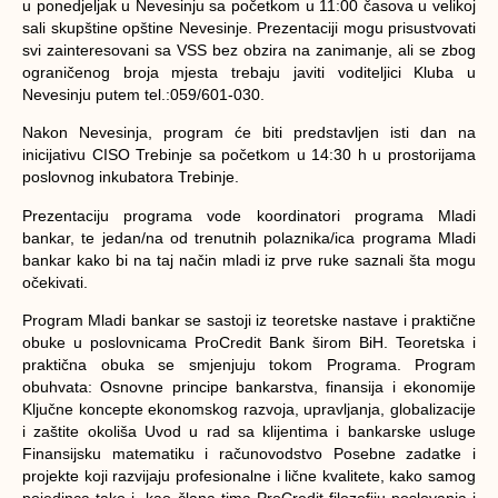
u ponedjeljak u Nevesinju sa početkom u 11:00 časova u velikoj
sali skupštine opštine Nevesinje. Prezentaciji mogu prisustvovati
svi zainteresovani sa VSS bez obzira na zanimanje, ali se zbog
ograničenog broja mjesta trebaju javiti voditeljici Kluba u
Nevesinju putem tel.:059/601-030.
Nakon Nevesinja, program će biti predstavljen isti dan na
inicijativu CISO Trebinje sa početkom u 14:30 h u prostorijama
poslovnog inkubatora Trebinje.
Prezentaciju programa vode koordinatori programa Mladi
bankar, te jedan/na od trenutnih polaznika/ica programa Mladi
bankar kako bi na taj način mladi iz prve ruke saznali šta mogu
očekivati.
Program Mladi bankar se sastoji iz teoretske nastave i praktične
obuke u poslovnicama ProCredit Bank širom BiH. Teoretska i
praktična obuka se smjenjuju tokom Programa. Program
obuhvata: Osnovne principe bankarstva, finansija i ekonomije
Ključne koncepte ekonomskog razvoja, upravljanja, globalizacije
i zaštite okoliša Uvod u rad sa klijentima i bankarske usluge
Finansijsku matematiku i računovodstvo Posebne zadatke i
projekte koji razvijaju profesionalne i lične kvalitete, kako samog
pojedinca tako i kao člana tima ProCredit filozofiju poslovanja i