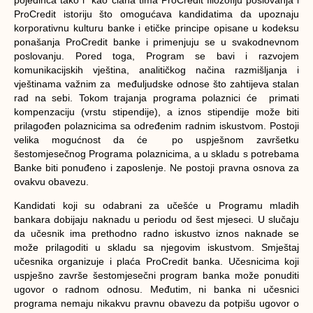
ProCredit istoriju što omogućava kandidatima da upoznaju
korporativnu kulturu banke i etičke principe opisane u kodeksu
ponašanja ProCredit banke i primenjuju se u svakodnevnom
poslovanju. Pored toga, Program se bavi i razvojem
komunikacijskih vještina, analitičkog načina razmišljanja i
vještinama važnim za međuljudske odnose što zahtijeva stalan
rad na sebi. Tokom trajanja programa polaznici će primati
kompenzaciju (vrstu stipendije), a iznos stipendije može biti
prilagođen polaznicima sa određenim radnim iskustvom. Postoji
velika mogućnost da će po uspješnom završetku
šestomjesečnog Programa polaznicima, a u skladu s potrebama
Banke biti ponuđeno i zaposlenje. Ne postoji pravna osnova za
ovakvu obavezu.
Kandidati koji su odabrani za učešće u Programu mladih
bankara dobijaju naknadu u periodu od šest mjeseci. U slučaju
da učesnik ima prethodno radno iskustvo iznos naknade se
može prilagoditi u skladu sa njegovim iskustvom. Smještaj
učesnika organizuje i plaća ProCredit banka. Učesnicima koji
uspješno završe šestomjesečni program banka može ponuditi
ugovor o radnom odnosu. Međutim, ni banka ni učesnici
programa nemaju nikakvu pravnu obavezu da potpišu ugovor o