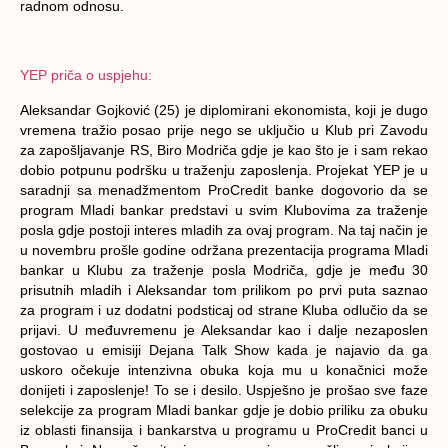
radnom odnosu.
YEP priča o uspjehu:
Aleksandar Gojković (25) je diplomirani ekonomista, koji je dugo
vremena tražio posao prije nego se uključio u Klub pri Zavodu
za zapošljavanje RS, Biro Modriča gdje je kao što je i sam rekao
dobio potpunu podršku u traženju zaposlenja. Projekat YEP je u
saradnji sa menadžmentom ProCredit banke dogovorio da se
program Mladi bankar predstavi u svim Klubovima za traženje
posla gdje postoji interes mladih za ovaj program. Na taj način je
u novembru prošle godine održana prezentacija programa Mladi
bankar u Klubu za traženje posla Modriča, gdje je među 30
prisutnih mladih i Aleksandar tom prilikom po prvi puta saznao
za program i uz dodatni podsticaj od strane Kluba odlučio da se
prijavi. U međuvremenu je Aleksandar kao i dalje nezaposlen
gostovao u emisiji Dejana Talk Show kada je najavio da ga
uskoro očekuje intenzivna obuka koja mu u konačnici može
donijeti i zaposlenje! To se i desilo. Uspješno je prošao sve faze
selekcije za program Mladi bankar gdje je dobio priliku za obuku
iz oblasti finansija i bankarstva u programu u ProCredit banci u