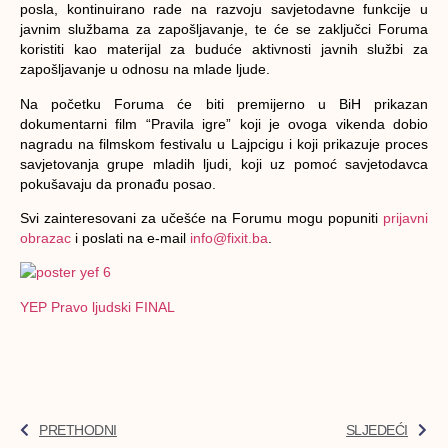
posla, kontinuirano rade na razvoju savjetodavne funkcije u
javnim službama za zapošljavanje, te će se zaključci Foruma
koristiti kao materijal za buduće aktivnosti javnih službi za
zapošljavanje u odnosu na mlade ljude.
Na početku Foruma će biti premijerno u BiH prikazan
dokumentarni film “Pravila igre” koji je ovoga vikenda dobio
nagradu na filmskom festivalu u Lajpcigu i koji prikazuje proces
savjetovanja grupe mladih ljudi, koji uz pomoć savjetodavca
pokušavaju da pronađu posao.
Svi zainteresovani za učešće na Forumu mogu popuniti
prijavni
obrazac
i poslati na e-mail
info@fixit.ba
.
YEP Pravo ljudski FINAL
PRETHODNI
SLJEDEĆI