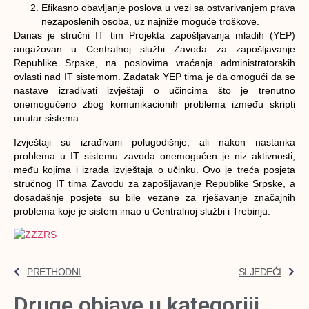
Efikasno obavljanje poslova u vezi sa ostvarivanjem prava
nezaposlenih osoba, uz najniže moguće troškove.
Danas je stručni IT tim Projekta zapošljavanja mladih (YEP)
angažovan u Centralnoj službi Zavoda za zapošljavanje
Republike Srpske, na poslovima vraćanja administratorskih
ovlasti nad IT sistemom. Zadatak YEP tima je da omogući da se
nastave izrađivati izvještaji o učincima što je trenutno
onemogućeno zbog komunikacionih problema između skripti
unutar sistema.
Izvještaji su izrađivani polugodišnje, ali nakon nastanka
problema u IT sistemu zavoda onemogućen je niz aktivnosti,
među kojima i izrada izvještaja o učinku. Ovo je treća posjeta
stručnog IT tima Zavodu za zapošljavanje Republike Srpske, a
dosadašnje posjete su bile vezane za rješavanje značajnih
problema koje je sistem imao u Centralnoj službi i Trebinju.
PRETHODNI
SLJEDEĆI
Druge objave u kategoriji