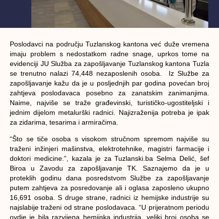
Poslodavci na području Tuzlanskog kantona već duže vremena
imaju problem s nedostatkom radne snage, uprkos tome na
evidenciji JU Služba za zapošljavanje Tuzlanskog kantona Tuzla
se trenutno nalazi 74,448 nezaposlenih osoba. Iz Službe za
zapošljavanje kažu da je u posljednjih par godina povećan broj
zahtjeva poslodavaca posebno za zanatskim zanimanjima.
Naime, najviše se traže građevinski, turističko-ugostiteljski i
jednim dijelom metalurški radnici. Najizraženija potreba je ipak
za zidarima, tesarima i armiračima.
“Što se tiče osoba s visokom stručnom spremom najviše su
traženi inžinjeri mašinstva, elektrotehnike, magistri farmacije i
doktori medicine.”, kazala je za Tuzlanski.ba Selma Delić, šef
Biroa u Zavodu za zapošljavanje TK. Saznajemo da je u
proteklih godinu dana posredstvom Službe za zapošljavanje
putem zahtjeva za posredovanje ali i oglasa zaposleno ukupno
16,691 osoba. S druge strane, radnici iz hemijske industrije su
najslabije traženi od strane poslodavaca. “U prijeratnom periodu
ovdje je bila razvijena hemijska industrija, veliki broj osoba se