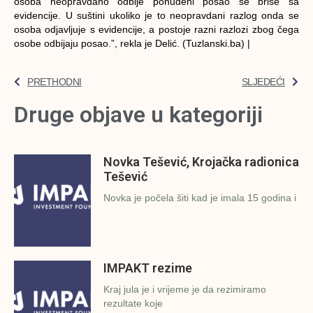
osoba neopravdano odbije ponuđeni posao se briše sa
evidencije. U suštini ukoliko je to neopravdani razlog onda se
osoba odjavljuje s evidencije, a postoje razni razlozi zbog čega
osobe odbijaju posao.”, rekla je Delić. (Tuzlanski.ba) |
PRETHODNI
SLJEDEĆI
Druge objave u kategoriji
Novka Tešević, Krojačka radionica
Tešević
Novka je počela šiti kad je imala 15 godina i
IMPAKT rezime
Kraj jula je i vrijeme je da rezimiramo
rezultate koje