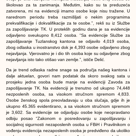
školovao za ta zanimanja. Međutim, kako su ta preduzeća
zatvorena, mi na evidenciji imamo osobe koje nisu tražene. U
narednom periodu treba razmišljati o nekim programima
prekvalifikacije i dokvalifikacije za te osobe.”, rekli su iz Službe
za zapošljavanje TK. U proteklih godinu dana je sa evidencije
odjavljeno sveukupno 8,412 osoba. “Sa evidencije Službe za
zapošljavanje Tuzlanskog kantona se odjavilo 4,019 osoba,
zbog odlaska u inostranstvo dok je 4,393 osobe odjavljeno zbog
nejavljanja. Vjerovatno je i dio tih osoba koje su odjavljene zbog
nejavljanja isto tako otišao van zemlje.”, ističe Delić.
Da je trend odlaska radne snage sa područja našeg kantona i
dalje aktuelan, govori nam podatak da skoro svakog sata u
prosjeku jedna osoba bude manje na evidenciji Zavoda za
zapošljavanje TK. Na evidenciji je trenutno od ukupno 74,448
nezposlenih osoba, sa visokom stručnom spremom 4,833.
Osobe ženskog spola preovladavaju u oba slučaja, gdje ih je
ukupno 45.365 evidentirano, a sa visokom stručnom spremom
je 3,602. Sa evidencije se odjavljuju osobe koje neopravdano
odbiju posao “Zakonom o posredovanju u zapošljavanju i
socijalnoj sigurnosti nezaposlenih osoba u FBiH i Pravilnikom o
vođenju evidencija nezaposlenih osoba je predviđeno da ukoliko