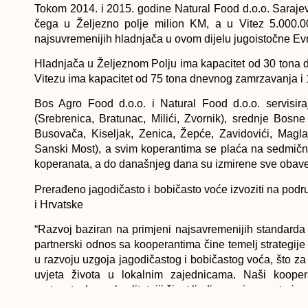
Tokom 2014. i 2015. godine Natural Food d.o.o. Saraje
čega u Željezno polje milion KM, a u Vitez 5.000.
najsuvremenijih hladnjača u ovom dijelu jugoistočne Ev
Hladnjača u Željeznom Polju ima kapacitet od 30 tona 
Vitezu ima kapacitet od 75 tona dnevnog zamrzavanja i 1
Bos Agro Food d.o.o. i Natural Food d.o.o. servisi
(Srebrenica, Bratunac, Milići, Zvornik), srednje Bosne
Busovača, Kiseljak, Zenica, Žepće, Zavidovići, Magl
Sanski Most), a svim koperantima se plaća na sedmičn
koperanata, a do današnjeg dana su izmirene sve obav
Prerađeno jagodičasto i bobičasto voće izvoziti na pod
i Hrvatske
“Razvoj baziran na primjeni najsavremenijih standard
partnerski odnos sa kooperantima čine temelj strategij
u razvoju uzgoja jagodičastog i bobičastog voća, što za 
uvjeta života u lokalnim zajednicama. Naši koope
pretpostavke za kvalitetniji život ljudi na ovim prostorim
doprinosimo stabilnosti ukupne bh. ekonomije”, kazao je