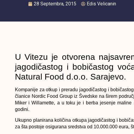
28 Septembra, 2015
Edis Velicanin
U Vitezu je otvorena najsavre
jagodičastog i bobičastog voća
Natural Food d.o.o. Sarajevo.
Kompanije za otkup i preradu jagodičastog i bobičastog
članice Nordic Food Group iz Švedske na širem područj
Miker i Willamette, a u toku je i berba jesenje malin
godini.
Ukupno planirana količina otkupa jagodičastog i bobiča
za šta postoje osigurana sredstva od 10.000.000 eura, š