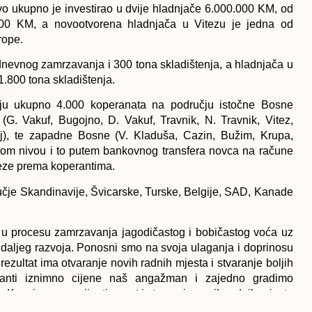
vo ukupno je investirao u dvije hladnjače 6.000.000 KM, od
000 KM, a novootvorena hladnjača u Vitezu je jedna od
rope.
dnevnog zamrzavanja i 300 tona skladištenja, a hladnjača u
.800 tona skladištenja.
raju ukupno 4.000 koperanata na području istočne Bosne
 (G. Vakuf, Bugojno, D. Vakuf, Travnik, N. Travnik, Vitez,
aj), te zapadne Bosne (V. Kladuša, Cazin, Bužim, Krupa,
om nivou i to putem bankovnog transfera novca na račune
eze prema koperantima.
ručje Skandinavije, Švicarske, Turske, Belgije, SAD, Kanade
a u procesu zamrzavanja jagodičastog i bobičastog voća uz
e daljeg razvoja. Ponosni smo na svoja ulaganja i doprinosu
rezultat ima otvaranje novih radnih mjesta i stvaranje boljih
ranti iznimno cijene naš angažman i zajedno gradimo
a. Kroz izvoznu orijentiranost i stvaranje novih radnih mjesta
 direktor Natural Food d.o.o. Sarajevo Goran Papić.