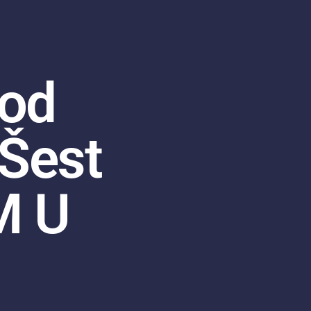
ood
 Šest
M U