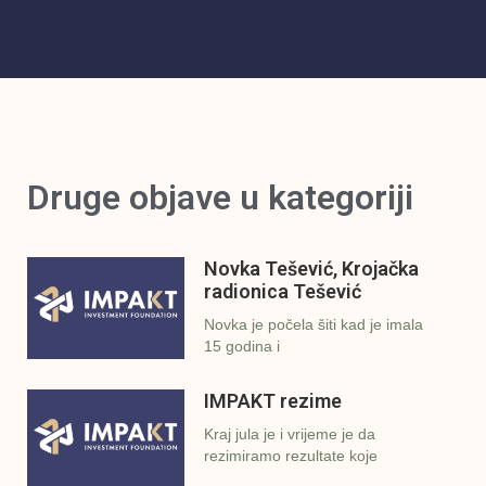
Druge objave u kategoriji
Novka Tešević, Krojačka
radionica Tešević
Novka je počela šiti kad je imala
15 godina i
IMPAKT rezime
Kraj jula je i vrijeme je da
rezimiramo rezultate koje