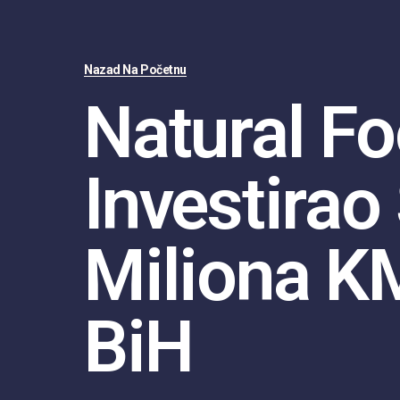
Nazad Na Početnu
Natural F
Investirao
Miliona K
BiH