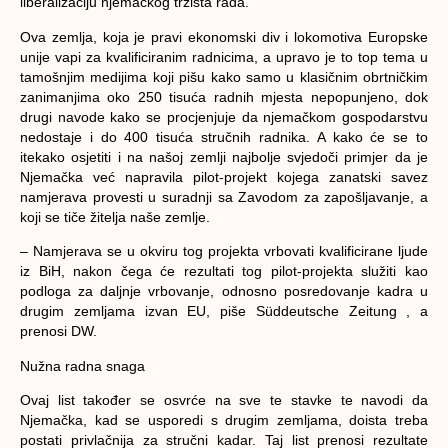
liberalizaciju njemačkog tržišta rada.
Ova zemlja, koja je pravi ekonomski div i lokomotiva Europske
unije vapi za kvalificiranim radnicima, a upravo je to top tema u
tamošnjim medijima koji pišu kako samo u klasičnim obrtničkim
zanimanjima oko 250 tisuća radnih mjesta nepopunjeno, dok
drugi navode kako se procjenjuje da njemačkom gospodarstvu
nedostaje i do 400 tisuća stručnih radnika. A kako će se to
itekako osjetiti i na našoj zemlji najbolje svjedoči primjer da je
Njemačka već napravila pilot-projekt kojega zanatski savez
namjerava provesti u suradnji sa Zavodom za zapošljavanje, a
koji se tiče žitelja naše zemlje.
– Namjerava se u okviru tog projekta vrbovati kvalificirane ljude
iz BiH, nakon čega će rezultati tog pilot-projekta služiti kao
podloga za daljnje vrbovanje, odnosno posredovanje kadra u
drugim zemljama izvan EU, piše Süddeutsche Zeitung , a
prenosi DW.
Nužna radna snaga
Ovaj list također se osvrće na sve te stavke te navodi da
Njemačka, kad se usporedi s drugim zemljama, doista treba
postati privlačnija za stručni kadar. Taj list prenosi rezultate