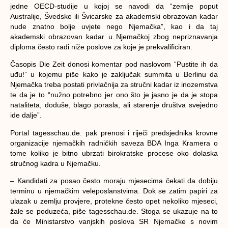
jedne OECD-studije u kojoj se navodi da “zemlje poput
Australije, Švedske ili Švicarske za akademski obrazovan kadar
nude znatno bolje uvjete nego Njemačka”, kao i da taj
akademski obrazovan kadar u Njemačkoj zbog nepriznavanja
diploma često radi niže poslove za koje je prekvalificiran.
Časopis Die Zeit donosi komentar pod naslovom “Pustite ih da
uđu!” u kojemu piše kako je zaključak summita u Berlinu da
Njemačka treba postati privlačnija za stručni kadar iz inozemstva
te da je to “nužno potrebno jer ono što je jasno je da je stopa
nataliteta, doduše, blago porasla, ali starenje društva svejedno
ide dalje”.
Portal tagesschau.de. pak prenosi i riječi predsjednika krovne
organizacije njemačkih radničkih saveza BDA Inga Kramera o
tome koliko je bitno ubrzati birokratske procese oko dolaska
stručnog kadra u Njemačku.
– Kandidati za posao često moraju mjesecima čekati da dobiju
terminu u njemačkim veleposlanstvima. Dok se zatim papiri za
ulazak u zemlju provjere, protekne često opet nekoliko mjeseci,
žale se poduzeća, piše tagesschau.de. Stoga se ukazuje na to
da će Ministarstvo vanjskih poslova SR Njemačke s novim