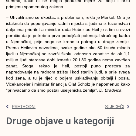
summit, kako bi se moglo poduzeti mjere za bolju i bržu
primjenu spomenutog zakona.
– Uhvatili smo se ukoštac s problemom, rekla je Merkel. Ona je
istaknula da popunjavanje radnih mjesta s ljudima iz tuzemstva i
dalje ima prioritet a ministar rada Hubertus Heil je s tim u svezi
poručio da je potrebno prvo poboljšati potencijal stručnog kadra
u Njemačkoj, prije nego se krene u potragu u druge zemlje.
Prema Heilovim navodima, svake godine oko 50 tisuća mladih
ljudi u Njemačkoj ne završi školu, odnosno zanat te da ok 1,1
milijun ljudi starosne dobi između 20 i 30 godina nema završen
zanat. Stoga, rekao je Heil, postoji puno prostora za
napredovanje na radnom tržištu i kod starijih ljudi, a prije svega
kod žena, a tu je riječ o boljem usklađivanju obitelji i posla.
Vicekancelar i ministar financija Olaf Scholz je napomenuo kako
“prihvaćamo da smo postali useljenička zemlja”.
D. Bradvica
PRETHODNI
SLJEDEĆI
Druge objave u kategoriji