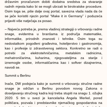
državnim proračunom dobiti dodatna sredstva za stvaranje
radnih mjesta kako bi se mogli ubrzati te birokratske procedure.
Osim toga se, piše dalje ovaj portal, savezna vlada nada da će
se jače koristiti njezin portal “Make it in Germany” i poduzeća
prijaviti više natječaja za posao.
– Najveća potreba je, prema vladinoj strategiji o vrbovanju radne
snage, evidentna u branšama iz područja matematike,
informatike, prirodnih znanosti i tehnike. Osim toga su
nedostatkom pogođeni građevina, hotelijerstvo i gastronomija,
kao i profesije iz zdravstvenog sektora. Konkretno se radi o
potrebi za elektrotehničarima, metalskim radnicima,
mehatroničarima, kuharima, njegovateljima za starije i
iznemogle osobe, informatičarima kao i softver dizajnerima,
navodi se.
Summit u Berlinu
Inače, DW podsjeća kako je summit o vrbovanju stručne radne
snage je održan u Berlinu povodom novog Zakona o
doseljavanju stručnog kadra koji treba stupiti na snagu 1. ožujka
2020. S tim u svezi je kancelarka Angela Merkel, pored
političara, pozvala i predstavnike njemačkog gospodarstva na