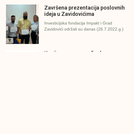
Završena prezentacija poslovnih
ideja u Zavidovićima
Investicijska fondacija Impakt i Grad
Zavidovići održali su danas (26.7.2022.g.)
Konjic spreman za finalnu
prezentaciju IMPAKT inkubatora
poslovnih ideja
U sklopu sveobuhvatnog programa IMPAKT
inkubatora poslovnih ideja kao kruna
Finalna prezentacija IMPAKT
inkubatora poslovnih ideja
Zavidovići
Zatvaramo još jedan ciklus IMPAKT
inkubatora u Zavidovićima i to