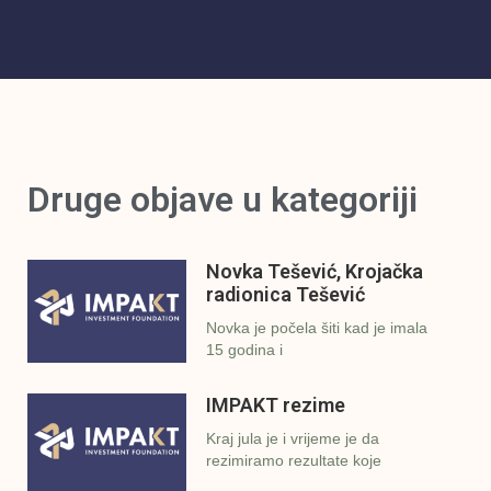
Druge objave u kategoriji
Novka Tešević, Krojačka
radionica Tešević
Novka je počela šiti kad je imala
15 godina i
IMPAKT rezime
Kraj jula je i vrijeme je da
rezimiramo rezultate koje