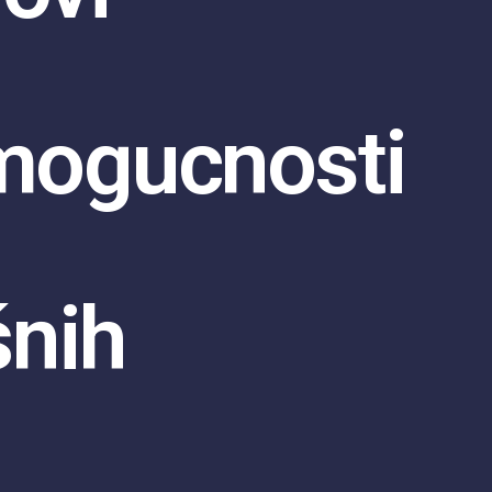
imogucnosti
nih