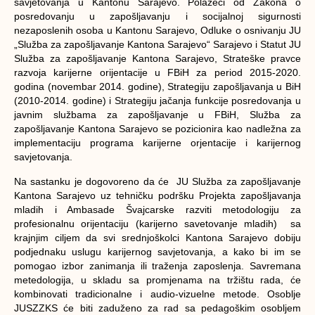
savjetovanja u Kantonu Sarajevo. Polazeći od Zakona o
posredovanju u zapošljavanju i socijalnoj sigurnosti
nezaposlenih osoba u Kantonu Sarajevo, Odluke o osnivanju JU
„Služba za zapošljavanje Kantona Sarajevo“ Sarajevo i Statut JU
Služba za zapošljavanje Kantona Sarajevo, Strateške pravce
razvoja karijerne orijentacije u FBiH za period 2015-2020.
godina (novembar 2014. godine), Strategiju zapošljavanja u BiH
(2010-2014. godine) i Strategiju jačanja funkcije posredovanja u
javnim službama za zapošljavanje u FBiH, Služba za
zapošljavanje Kantona Sarajevo se pozicionira kao nadležna za
implementaciju programa karijerne orjentacije i karijernog
savjetovanja.
Na sastanku je dogovoreno da će JU Služba za zapošljavanje
Kantona Sarajevo uz tehničku podršku Projekta zapošljavanja
mladih i Ambasade Švajcarske razviti metodologiju za
profesionalnu orijentaciju (karijerno savetovanje mladih) sa
krajnjim ciljem da svi srednjoškolci Kantona Sarajevo dobiju
podjednaku uslugu karijernog savjetovanja, a kako bi im se
pomogao izbor zanimanja ili traženja zaposlenja. Savremana
metedologija, u skladu sa promjenama na tržištu rada, će
kombinovati tradicionalne i audio-vizuelne metode. Osoblje
JUSZZKS će biti zaduženo za rad sa pedagoškim osobljem