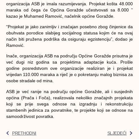
organizacija ASB je imala razumijevanja. Projekat košta 48.000
maraka od čega će Općina Goražde učestvovati sa 8.000 ”
kazao je Muhamed Ramović, načelnik općine Goražde.
“Projekat je jako zanimljiv i značajan posebno zbog činjenice da
obuhvata porodice slabijeg socijalnog statusa kojim će na ovaj
način biti pružena podrška da osiguraju egzistenciju”, dodao je
Ramović.
Inače, organizacija ASB na području Općine Goražde prisutna je
već dugi niz godina sa projektima adaptacije kuća. Prošle
godine posredstvom ove organizacije realiziran je i projekat
vrijedan 110.000 maraka a riječ je o pokretanju malog biznisa za
osobe stradale od mina.
ASB je već ranije na području općine Goražde, ali i susjednih
općina (Prača i Foča), realizovala nekoliko značajnih projekata
koji se prije svega odnose na izgradnju i rekonstrukciju
stambenih jedinica za povratnike, te projekte koji se odnose na
samoodrživost povratka.
PRETHODNI
SLJEDEĆI