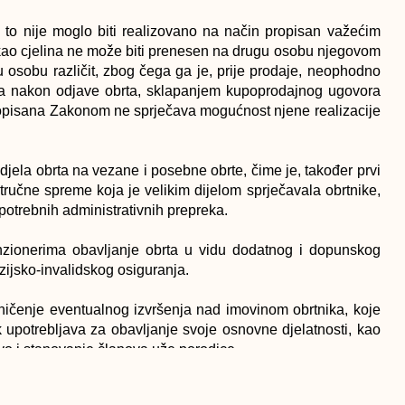
i to nije moglo biti realizovano na način propisan važećim
kao cjelina ne može biti prenesen na drugu osobu njegovom
ku osobu različit, zbog čega ga je, prije prodaje, neophodno
vana nakon odjave obrta, sklapanjem kupoprodajnog ugovora
ropisana Zakonom ne sprječava mogućnost njene realizacije
odjela obrta na vezane i posebne obrte, čime je, također prvi
tručne spreme koja je velikim dijelom sprječavala obrtnike,
epotrebnih administrativnih prepreka.
zionerima obavljanje obrta u vidu dodatnog i dopunskog
ijsko-invalidskog osiguranja.
ničenje eventualnog izvršenja nad imovinom obrtnika, koje
k upotrebljava za obavljanje svoje osnovne djelatnosti, kao
o i stanovanje članova uže porodice.
čega proističe i obaveza njegovog usaglašavanja kako s