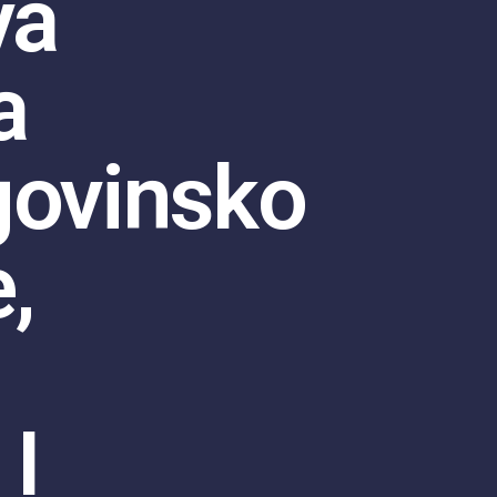
va
a
govinsko
,
I