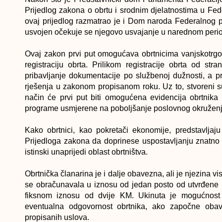
Prijedlog zakona o obrtu i srodnim djelatnostima u Fede
ovaj prijedlog razmatrao je i Dom naroda Federalnog pa
usvojen očekuje se njegovo usvajanje u narednom peri
Ovaj zakon prvi put omogućava obrtnicima vanjskotrgo
registraciju obrta. Prilikom registracije obrta od s
pribavljanje dokumentacije po službenoj dužnosti, a 
rješenja u zakonom propisanom roku. Uz to, stvoreni su 
način će prvi put biti omogućena evidencija obrtnika
programe usmjerene na poboljšanje poslovnog okruženja
Kako obrtnici, kao pokretači ekonomije, predstavljaj
Prijedloga zakona da doprinese uspostavljanju znatno e
istinski unaprijedi oblast obrtništva.
Obrtnička članarina je i dalje obavezna, ali je njezina 
se obračunavala u iznosu od jedan posto od utvrđene 
fiksnom iznosu od dvije KM. Ukinuta je mogućnost o
eventualna odgovornost obrtnika, ako započne obavl
propisanih uslova.