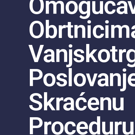
Omoguća
Obrtnicim
Vanjskotr
Poslovanje
Skraćenu
Proceduru 