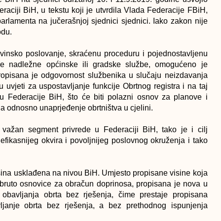
raciji BiH, u tekstu koji je utvrdila Vlada Federacije FBiH,
rlamenta na jučerašnjoj sjednici sjednici. Iako zakon nije
odu.
vinsko poslovanje, skraćenu proceduru i pojednostavljenu
trane nadležne općinske ili gradske službe, omogućeno je
propisana je odgovornost službenika u slučaju neizdavanja
uvjeti za uspostavljanje funkcije Obrtnog registra i na taj
 u Federacije BiH, što će biti polazni osnov za planove i
 odnosno unaprjeđenje obrtništva u cjelini.
u važan segment privrede u Federaciji BiH, tako je i cilj
fikasnijeg okvira i povoljnijeg poslovnog okruženja i tako
visina usklađena na nivou BiH. Umjesto propisane visine koja
bruto osnovice za obračun doprinosa, propisana je nova u
bavljanja obrta bez rješenja, čime prestaje propisana
janje obrta bez rješenja, a bez prethodnog ispunjenja