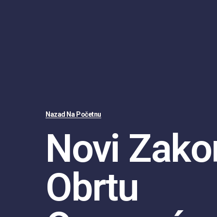
Nazad Na Početnu
Novi Zako
Obrtu