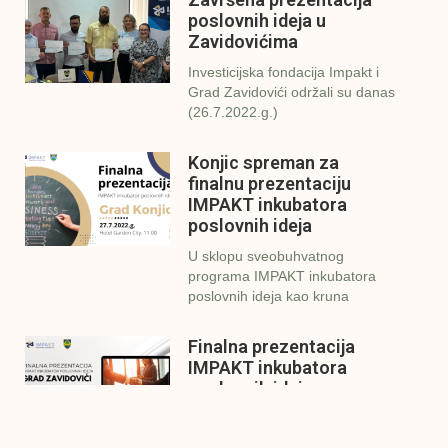
poslovnih ideja u
Zavidovićima
Investicijska fondacija Impakt i
Grad Zavidovići održali su danas
(26.7.2022.g.)
Konjic spreman za
finalnu prezentaciju
IMPAKT inkubatora
poslovnih ideja
U sklopu sveobuhvatnog
programa IMPAKT inkubatora
poslovnih ideja kao kruna
Finalna prezentacija
IMPAKT inkubatora
poslovnih ideja
Zavidovići
Zatvaramo još jedan ciklus