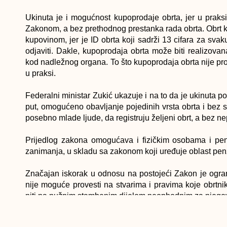
Ukinuta je i mogućnost kupoprodaje obrta, jer u praks
Zakonom, a bez prethodnog prestanka rada obrta. Obrt 
kupovinom, jer je ID obrta koji sadrži 13 cifara za sva
odjaviti. Dakle, kupoprodaja obrta može biti realizo
kod nadležnog organa. To što kupoprodaja obrta nije p
u praksi.
Federalni ministar Zukić ukazuje i na to da je ukinuta p
put, omogućeno obavljanje pojedinih vrsta obrta i bez s
posebno mlade ljude, da registruju željeni obrt, a bez n
Prijedlog zakona omogućava i fizičkim osobama i pen
zanimanja, u skladu sa zakonom koji uređuje oblast penz
Značajan iskorak u odnosu na postojeći Zakon je ogra
nije moguće provesti na stvarima i pravima koje obrtni
niti na nužnim stambenim dijelom neophodnim za njegov
Aktuelni Zakon nije mijenjan već deset godina, iz 