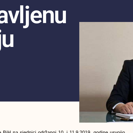
avljenu
ju
 BiH na sjednici održanoj 10. i 11.9.2019. godine usvojio