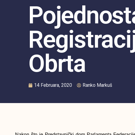
Pojednost
Registraci
Obrta
14 Februara, 2020
Ranko Markuš
Nakon što je Predstavnički dom Parlamenta Federacije