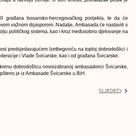
00 građana bosansko-hercegovačkog porijekla, te da će
 ovom važnom dijasporom. Nadalje, Ambasada će nastaviti s
lju političkog sistema, kao i kroz međusobno djelovanje na
st predsjedavajućem Izetbegoviću na toploj dobrodošlici i
ederacije i Vlade Švicarske, kao i od građana Švicarske.
iskrenu dobrodošlicu novoizabranoj ambasadorici Švicarske,
aopšteno je iz Ambasade Švicarske u BiH.
SLJEDEĆI