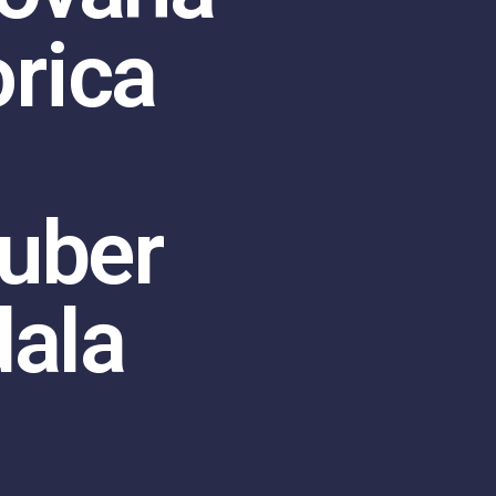
rica
uber
dala