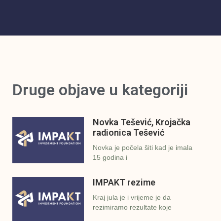
Druge objave u kategoriji
Novka Tešević, Krojačka
radionica Tešević
Novka je počela šiti kad je imala
15 godina i
IMPAKT rezime
Kraj jula je i vrijeme je da
rezimiramo rezultate koje