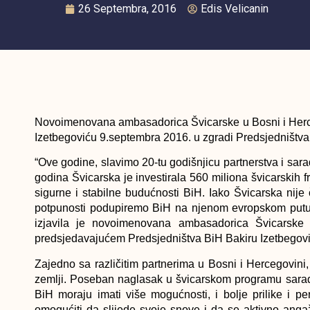
26 Septembra, 2016
Edis Velicanin
Novoimenovana ambasadorica Švicarske u Bosni i Her
Izetbegoviću 9.septembra 2016. u zgradi Predsjedništv
“Ove godine, slavimo 20-tu godišnjicu partnerstva i sa
godina Švicarska je investirala 560 miliona švicarskih f
sigurne i stabilne budućnosti BiH. Iako Švicarska nij
potpunosti podupiremo BiH na njenom evropskom putu k
izjavila je novoimenovana ambasadorica Švicarske
predsjedavajućem Predsjedništva BiH Bakiru Izetbegovi
Zajedno sa različitim partnerima u Bosni i Hercegovini,
zemlji. Poseban naglasak u švicarskom programu sarad
BiH moraju imati više mogućnosti, i bolje prilike i p
omogućiti da slijede svoje snove i da se aktivno anga