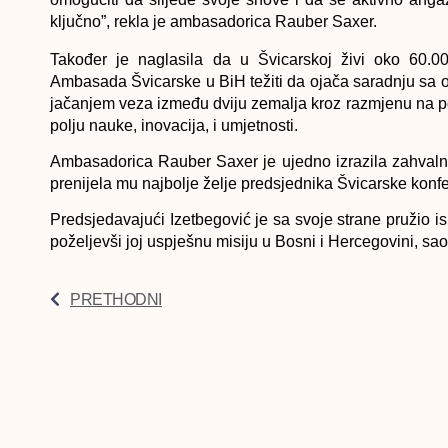
ključno”, rekla je ambasadorica Rauber Saxer.
Također je naglasila da u Švicarskoj živi oko 60.0
Ambasada Švicarske u BiH težiti da ojača saradnju sa
jačanjem veza između dviju zemalja kroz razmjenu na po
polju nauke, inovacija, i umjetnosti.
Ambasadorica Rauber Saxer je ujedno izrazila zahvalno
prenijela mu najbolje želje predsjednika Švicarske konf
Predsjedavajući Izetbegović je sa svoje strane pružio 
poželjevši joj uspješnu misiju u Bosni i Hercegovini, s
PRETHODNI