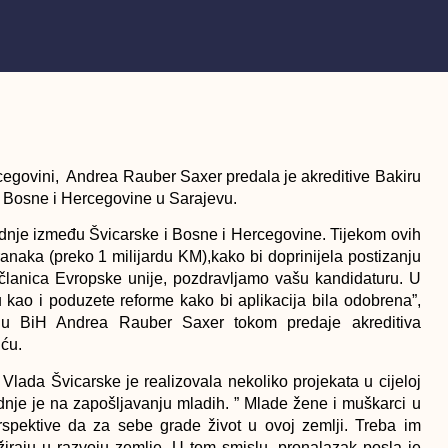
cegovini,
Andrea Rauber Saxer
predala je akreditive Bakiru
a Bosne i Hercegovine u Sarajevu.
radnje između Švicarske i Bosne i Hercegovine. Tijekom ovih
ranaka (preko 1 milijardu KM),kako bi doprinijela postizanju
e članica Evropske unije, pozdravljamo vašu kandidaturu. U
ao i poduzete reforme kako bi aplikacija bila odobrena”,
 u BiH Andrea Rauber Saxer tokom predaje akreditiva
ću.
 Vlada Švicarske je realizovala nekoliko projekata u cijeloj
nje je na zapošljavanju mladih. ” Mlade žene i muškarci u
erspektive da za sebe grade život u ovoj zemlji. Treba im
žiraju u razvoju zemlje. U tom smislu, pronalazak posla je