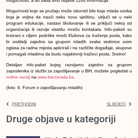
mogućnosti, a do sada smo objavili 1200 informacija.
Mogućnosti koje se pružaju može iskoristi bilo koja mlada osoba
koja je voljna da nauči neku novu vještinu, uključi se u neki
program edukacije, nastavi školovanje ili se priključi nekoj od
organizacija ili razvije vlastitu mrežu kontakata. Info-paketi su
kreirani s ciljem podrške mreži Klubova za traženje posla, kako
bi voditelji zajedno sa grupom mladih svake sedmice osim
oglasa za radna mjesta aplicirali i na različite događaje, skupove
i pomagali mladima da budu najaktivniji tražioci posla. Sretno!
Detaljan info-paket kojeg razvijamo zajedno sa grupom
zaposlenika iz službi za zapošljavanje u BiH, možete pogledati u
online verziji
na
www.berzarada.ba
.
(foto: 6. Forum o zapošljavanju mladih)
PRETHODNI
SLJEDEĆI
Druge objave u kategoriji