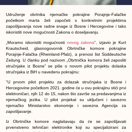
Udruženje obrtnika njemačke pokrajine Porajnje-Falačke
početkom marta želi započeti s konkretnim projektima
zapošljavanja nove radne snage iz Bosne i Hercegovine i tako
iskoristiti nove mogućnosti Zakona o doseljavanju.
„Moramo iskoristiti mogućnosti
novog zakona
“, izjavio je Kurt
Krautscheid, glasnogovornik Obrtničke komore pokrajine
Porajnje-Falačka (Rheinland-Pfalz), a prenosi list Süddeutsche
Zeitung. U članku pod nazivom „Obrtnička komora želi zaposliti
stručnjake iz Bosne” se piše o novom pilot projektu dolaska
stručnjaka iz BiH u navedenu pokrajinu:
“U prvom pilot projektu za dolazak stručnjaka iz Bosne i
Hercegovine početkom 2021. godine će u ovu pokrajinu stići prvi
elektroničari, njih 12 do 15, nakon što završe sa predavanjima iz
njemačkog jezika. U pilot projekat su uključeni i savezno
njemačko Ministarstvo ekonomije i savezna Agencija za
zapošljavanje.
Iz Obrtničke komore naglašavaju da će se zapošljavati
prvenstveno tehničari elektronike koji su specijalizirani za