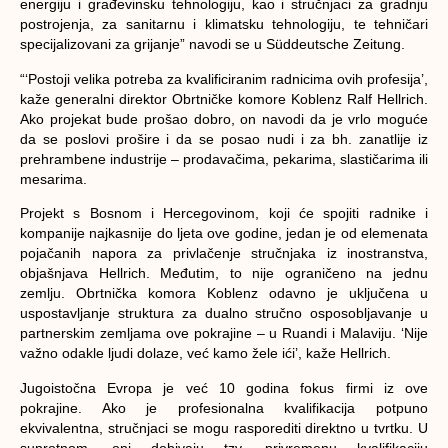
energiju i građevinsku tehnologiju, kao i stručnjaci za gradnju
postrojenja, za sanitarnu i klimatsku tehnologiju, te tehničari
specijalizovani za grijanje” navodi se u Süddeutsche Zeitung.
“‘Postoji velika potreba za kvalificiranim radnicima ovih profesija’,
kaže generalni direktor Obrtničke komore Koblenz Ralf Hellrich.
Ako projekat bude prošao dobro, on navodi da je vrlo moguće
da se poslovi prošire i da se posao nudi i za bh. zanatlije iz
prehrambene industrije – prodavačima, pekarima, slastičarima ili
mesarima.
Projekt s Bosnom i Hercegovinom, koji će spojiti radnike i
kompanije najkasnije do ljeta ove godine, jedan je od elemenata
pojačanih napora za privlačenje stručnjaka iz inostranstva,
objašnjava Hellrich. Međutim, to nije ograničeno na jednu
zemlju. Obrtnička komora Koblenz odavno je uključena u
uspostavljanje struktura za dualno stručno osposobljavanje u
partnerskim zemljama ove pokrajine – u Ruandi i Malaviju. ‘Nije
važno odakle ljudi dolaze, već kamo žele ići’, kaže Hellrich.
Jugoistočna Evropa je već 10 godina fokus firmi iz ove
pokrajine. Ako je profesionalna kvalifikacija potpuno
ekvivalentna, stručnjaci se mogu rasporediti direktno u tvrtku. U
suprotnom, oni dobivaju tzv. privremenu kvalifikaciju