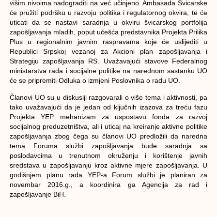
višim nivoima nadograditi na već učinjeno. Ambasada Švicarske
će pružiti podršku u razvoju politika i regulatornog okvira, te će
uticati da se nastavi saradnja u okviru švicarskog portfolija
zapošljavanja mladih, poput učešća predstavnika Projekta Prilika
Plus u regionalnim javnim raspravama koje će uslijediti u
Republici Srpskoj vezanoj za Akcioni plan zapošljavanja i
Strategiju zapošljavanja RS. Uvažavajući stavove Federalnog
ministarstva rada i socijalne politike na narednom sastanku UO
će se pripremiti Odluka o izmjeni Poslovnika o radu UO.
Članovi UO su u diskusiji razgovarali o više tema i aktivnosti, pa
tako uvažavajući da je jedan od ključnih izazova za treću fazu
Projekta YEP mehanizam za uspostavu fonda za razvoj
socijalnog preduzetništva, ali i uticaj na kreiranje aktivne politike
zapošljavanja zbog čega su članovi UO predložili da naredna
tema Foruma službi zapošljavanja bude saradnja sa
poslodavcima u trenutnom okruženju i korištenje javnih
sredstava u zapošljavanju kroz aktivne mjere zapošljavanja. U
godišnjem planu rada YEP-a Forum službi je planiran za
novembar 2016.g., a koordinira ga Agencija za rad i
zapošljavanje BiH.