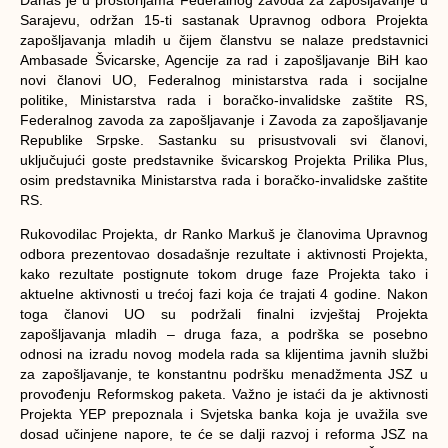
Sarajevu, održan 15-ti sastanak Upravnog odbora Projekta
zapošljavanja mladih u čijem članstvu se nalaze predstavnici
Ambasade Švicarske, Agencije za rad i zapošljavanje BiH kao
novi članovi UO, Federalnog ministarstva rada i socijalne
politike, Ministarstva rada i boračko-invalidske zaštite RS,
Federalnog zavoda za zapošljavanje i Zavoda za zapošljavanje
Republike Srpske. Sastanku su prisustvovali svi članovi,
uključujući goste predstavnike švicarskog Projekta Prilika Plus,
osim predstavnika Ministarstva rada i boračko-invalidske zaštite
RS.
Rukovodilac Projekta, dr Ranko Markuš je članovima Upravnog
odbora prezentovao dosadašnje rezultate i aktivnosti Projekta,
kako rezultate postignute tokom druge faze Projekta tako i
aktuelne aktivnosti u trećoj fazi koja će trajati 4 godine. Nakon
toga članovi UO su podržali finalni izvještaj Projekta
zapošljavanja mladih – druga faza, a podrška se posebno
odnosi na izradu novog modela rada sa klijentima javnih službi
za zapošljavanje, te konstantnu podršku menadžmenta JSZ u
provođenju Reformskog paketa. Važno je istaći da je aktivnosti
Projekta YEP prepoznala i Svjetska banka koja je uvažila sve
dosad učinjene napore, te će se dalji razvoj i reforma JSZ na