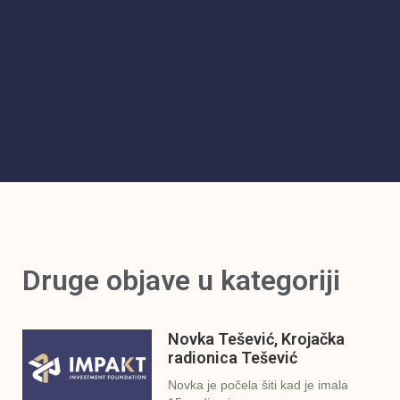
Druge objave u kategoriji
Novka Tešević, Krojačka
radionica Tešević
Novka je počela šiti kad je imala