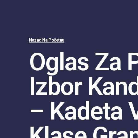
Nazad Na Početnu
Oglas Za 
Izbor Kan
– Kadeta V
Klase Gra