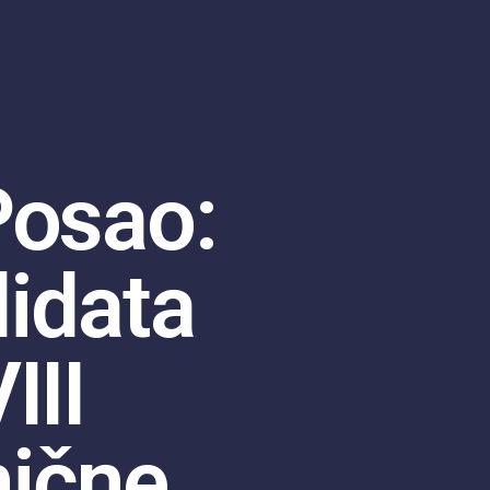
Posao:
didata
III
nične