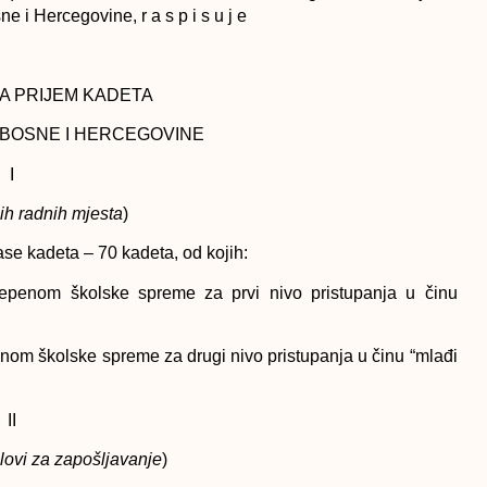
e i Hercegovine, r a s p i s u j e
ZA PRIJEM KADETA
 BOSNE I HERCEGOVINE
I
ih radnih mjesta
)
ase kadeta – 70 kadeta, od kojih:
epenom školske spreme za prvi nivo pristupanja u činu
nom školske spreme za drugi nivo pristupanja u činu “mlađi
II
slovi za zapošljavanje
)