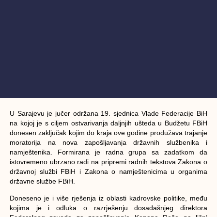
U Sarajevu je jučer održana 19. sjednica Vlade Federacije BiH
na kojoj je s ciljem ostvarivanja daljnjih ušteda u Budžetu FBiH
donesen zaključak kojim do kraja ove godine produžava trajanje
moratorija na nova zapošljavanja državnih službenika i
namještenika. Formirana je radna grupa sa zadatkom da
istovremeno ubrzano radi na pripremi radnih tekstova Zakona o
državnoj službi FBiH i Zakona o namještenicima u organima
državne službe FBiH.
Doneseno je i više rješenja iz oblasti kadrovske politike, među
kojima je i odluka o razrješenju dosadašnjeg direktora