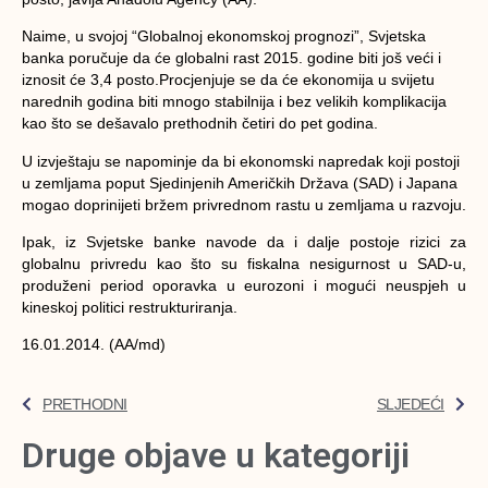
Naime, u svojoj “Globalnoj ekonomskoj prognozi”, Svjetska
banka poručuje da će globalni rast 2015. godine biti još veći i
iznosit će 3,4 posto.Procjenjuje se da će ekonomija u svijetu
narednih godina biti mnogo stabilnija i bez velikih komplikacija
kao što se dešavalo prethodnih četiri do pet godina.
U izvještaju se napominje da bi ekonomski napredak koji postoji
u zemljama poput Sjedinjenih Američkih Država (SAD) i Japana
mogao doprinijeti bržem privrednom rastu u zemljama u razvoju.
Ipak, iz Svjetske banke navode da i dalje postoje rizici za
globalnu privredu kao što su fiskalna nesigurnost u SAD-u,
produženi period oporavka u eurozoni i mogući neuspjeh u
kineskoj politici restrukturiranja.
16.01.2014. (AA/md)
PRETHODNI
SLJEDEĆI
Druge objave u kategoriji