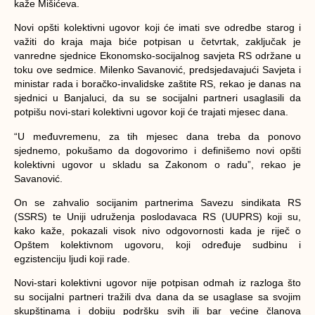
kaže Mišićeva.
Novi opšti kolektivni ugovor koji će imati sve odredbe starog i
važiti do kraja maja biće potpisan u četvrtak, zaključak je
vanredne sjednice Ekonomsko-socijalnog savjeta RS održane u
toku ove sedmice.
Milenko Savanović, predsjedavajući Savjeta i
ministar rada i boračko-invalidske zaštite RS, rekao je danas na
sjednici u Banjaluci, da su se socijalni partneri usaglasili da
potpišu novi-stari kolektivni ugovor koji će trajati mjesec dana.
“U međuvremenu, za tih mjesec dana treba da ponovo
sjednemo, pokušamo da dogovorimo i definišemo novi opšti
kolektivni ugovor u skladu sa Zakonom o radu”, rekao je
Savanović.
On se zahvalio socijanim partnerima Savezu sindikata RS
(SSRS) te Uniji udruženja poslodavaca RS (UUPRS) koji su,
kako kaže, pokazali visok nivo odgovornosti kada je riječ o
Opštem kolektivnom ugovoru, koji određuje sudbinu i
egzistenciju ljudi koji rade.
Novi-stari kolektivni ugovor nije potpisan odmah iz razloga što
su socijalni partneri tražili dva dana da se usaglase sa svojim
skupštinama i dobiju podršku svih ili bar većine članova