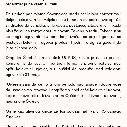
organizacija na čijem su čelu.
Da uprkos pohvalama Savanovića među socijalnim partnerima i
dalje postoje varnice vidjelo se i u tome da su poslodavci optužili
sindikalce da su isključivi krivac za postojeću situaciju jer nikada
nisu željeli da razgovaraju o novom Zakonu o radu. Takođe nisu
se mogli dogovoriti ni u tome ko je izašao sa prijedlogom da se
postojeći kolektivni ugovor produži. I jedni i drugi su govorili da
je to njihova ideja.
Dragutin Škrebić, predsjednik UUPRS, rekao je da su postigli
kompromis da socijalni partneri formalno-pravno potpišu novi
opšti kolektivni ugovor, a u suštini da produže stari kolektivni
ugovor do 31. maja.
“Uvjeren sam da ćemo u tom periodu naći snage i dobre volje
da usaglasimo stavove i potpišemo novi opšti kolektivni ugovor,
koji ne može biti ni blizu starom Opštem kolektivnom ugovoru”,
naglasio je Škrebić.
On je kao glavnog krivca za loš položaj radnika u RS označio
Sindikat.
“To je uglavnom sindikat budžetskih korisnika, dok niko ne