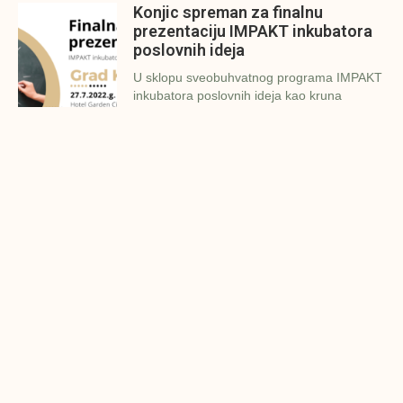
Konjic spreman za finalnu
prezentaciju IMPAKT inkubatora
poslovnih ideja
U sklopu sveobuhvatnog programa IMPAKT
inkubatora poslovnih ideja kao kruna
Finalna prezentacija IMPAKT
inkubatora poslovnih ideja
Zavidovići
Zatvaramo još jedan ciklus IMPAKT
inkubatora u Zavidovićima i to