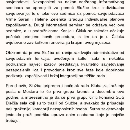
savjetodavci. Nezaposleni su nakon održanog informativnog
seminara se opredijelili za pomoć Službe kroz individualno
savjetovanje, te u toku ove sedmice uz pomoć savjetodavaca
Vilme Šaran i Helene Zelenika izrađuju Individualne planove
zapošljavanja. Drugi informativni seminar se održava već ove
sedmice, a u podružnicama Konjic i Čitluk se također očekuje
početak primjene novih procedura, s tim da je u Čitluku
uvjetovano završetkom renoviranja krajem ovog mjeseca.
Obzirom da je ova Služba od ranije razdvojila administrative od
savjetodavnih funkcija, uvođenjem šalter sala u nekoliko
podružnica najveći izazov predstavlja kvalitetno savjetovanje
nezaposlenih lica i provođenje kroz sve faze koje doprinose
podizanju zapošljivosti i bržoj integraciji na tržište rada.
Pored ovih, Služba priprema i početak rada Kluba za traženje
posla u Mostaru te će prva grupa krenuti u decembru ove
godine, a interesantno je da će prvu grupu činiti korisnici SOS
Dječija sela koji su to tražili od Službe, a svakako da pripadaju
najugroženijoj kategoriji nezaposlenih osoba. Svrha savjetovanja
jeste da pruži podršku upravo onim osobama koje je najviše
trebaju.