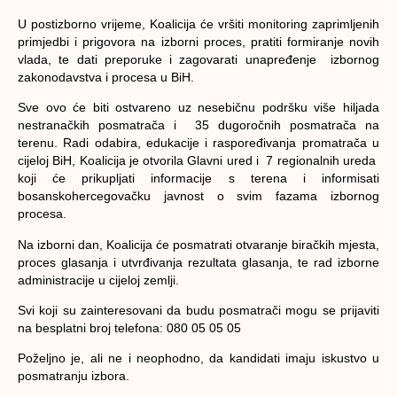
U postizborno vrijeme, Koalicija će vršiti monitoring zaprimljenih
primjedbi i prigovora na izborni proces, pratiti formiranje novih
vlada, te dati preporuke i zagovarati unapređenje izbornog
zakonodavstva i procesa u BiH.
Sve ovo će biti ostvareno uz nesebičnu podršku više hiljada
nestranačkih posmatrača i 35 dugoročnih posmatrača na
terenu. Radi odabira, edukacije i raspoređivanja promatrača u
cijeloj BiH, Koalicija je otvorila Glavni ured i 7 regionalnih ureda
koji će prikupljati informacije s terena i informisati
bosanskohercegovačku javnost o svim fazama izbornog
procesa.
Na izborni dan, Koalicija će posmatrati otvaranje biračkih mjesta,
proces glasanja i utvrđivanja rezultata glasanja, te rad izborne
administracije u cijeloj zemlji.
Svi koji su zainteresovani da budu posmatrači mogu se prijaviti
na besplatni broj telefona:
080 05 05 05
Poželjno je, ali ne i neophodno, da kandidati imaju iskustvo u
posmatranju izbora.