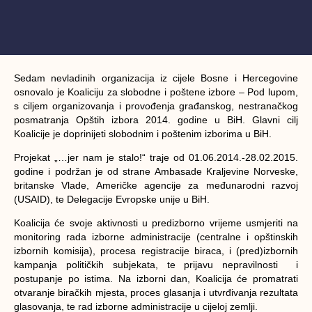
Sedam nevladinih organizacija iz cijele Bosne i Hercegovine
osnovalo je Koaliciju za slobodne i poštene izbore – Pod lupom,
s ciljem organizovanja i provođenja građanskog, nestranačkog
posmatranja Opštih izbora 2014. godine u BiH. Glavni cilj
Koalicije je doprinijeti slobodnim i poštenim izborima u BiH.
Projekat
„…jer nam je stalo!“
traje od 01.06.2014.-28.02.2015.
godine i podržan je od strane Ambasade Kraljevine Norveske,
britanske Vlade, Američke agencije za međunarodni razvoj
(USAID), te Delegacije Evropske unije u BiH.
Koalicija će svoje aktivnosti u predizborno vrijeme usmjeriti na
monitoring rada izborne administracije (centralne i opštinskih
izbornih komisija), procesa registracije biraca, i (pred)izbornih
kampanja političkih subjekata, te prijavu nepravilnosti i
postupanje po istima. Na izborni dan, Koalicija će promatrati
otvaranje biračkih mjesta, proces glasanja i utvrđivanja rezultata
glasovanja, te rad izborne administracije u cijeloj zemlji.