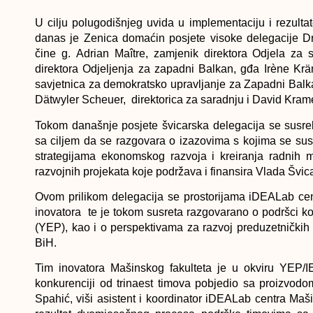
U cilju polugodišnjeg uvida u implementaciju i rezul
danas je Zenica domaćin posjete visoke delegacije D
čine g. Adrian Maître, zamjenik direktora Odjela za 
direktora Odjeljenja za zapadni Balkan, gđa Irène Kr
savjetnica za demokratsko upravljanje za Zapadni Bal
Dätwyler Scheuer, direktorica za saradnju i David Krame
Tokom današnje posjete švicarska delegacija se susre
sa ciljem da se razgovara o izazovima s kojima se sus
strategijama ekonomskog razvoja i kreiranja radnih m
razvojnih projekata koje podržava i finansira Vlada Švic
Ovom prilikom delegacija se prostorijama iDEALab cen
inovatora te je tokom susreta razgovarano o podršci ko
(YEP), kao i o perspektivama za razvoj preduzetničkih
BiH.
Tim inovatora Mašinskog fakulteta je u okviru YEP/I
konkurenciji od trinaest timova pobjedio sa proizvodo
Spahić, viši asistent i koordinator iDEALab centra Maši