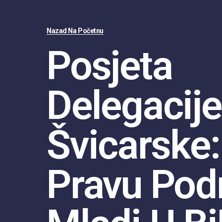
Nazad Na Početnu
Posjeta
Delegacije
Švicarske:
Pravu Pod