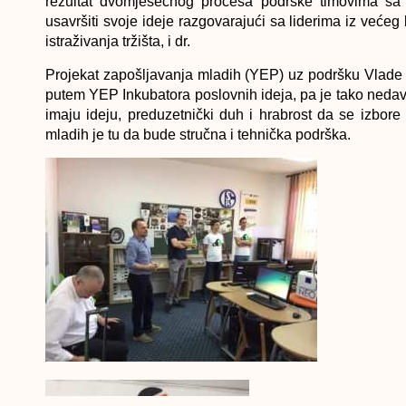
rezultat dvomjesečnog procesa podrške timovima sa te
usavršiti svoje ideje razgovarajući sa liderima iz većeg 
istraživanja tržišta, i dr.
Projekat zapošljavanja mladih (YEP) uz podršku Vlade
putem YEP Inkubatora poslovnih ideja, pa je tako neda
imaju ideju, preduzetnički duh i hrabrost da se izbore
mladih je tu da bude stručna i tehnička podrška.