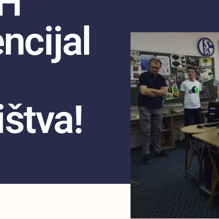
iH
ncijal
štva!