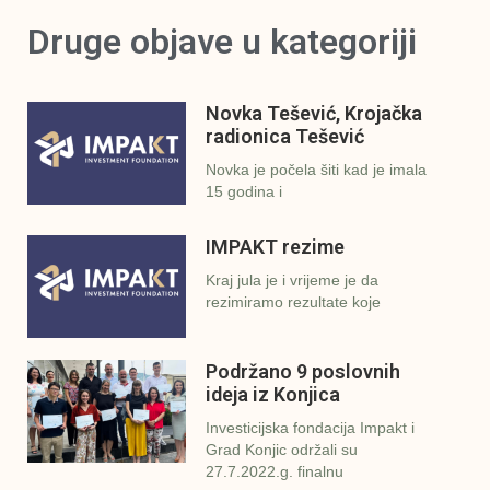
Druge objave u kategoriji
Novka Tešević, Krojačka
radionica Tešević
Novka je počela šiti kad je imala
15 godina i
IMPAKT rezime
Kraj jula je i vrijeme je da
rezimiramo rezultate koje
Podržano 9 poslovnih
ideja iz Konjica
Investicijska fondacija Impakt i
Grad Konjic održali su
27.7.2022.g. finalnu