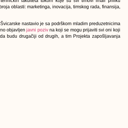
hničkih fakulteta tokom koje su svi timovi imali priliku
broja oblasti: marketinga, inovacija, timskog rada, finansija,
 Švicarske nastavio je sa podrškom mladim preduzetnicima
vno objavljen
javni poziv
na koji se mogu prijaviti svi oni koji
 da budu drugačiji od drugih, a tim Projekta zapošljavanja