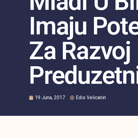
Mladi U B
Imaju Pote
Za Razvoj
Preduzetni
19 Juna, 2017
Edis Velicanin