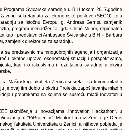
tate Programa Švicarske saradnje u BiH tokom 2017.godine
ržavnog sekretarijata za ekonomske poslove (SECO) koju
saradnju za Istočnu Evropu, g. Andreas Gerrits, zamjenik
änzlin, program menadžerica, gđa Chloé Milner, regionalna
kan kao i predstavnici Ambasade Švicarske u BiH – Barbara
r, zamjenik direktorice za saradnju.
la sa predstavnicima mnogobrojnih agencija i organizacija
reću lokalne uprave, ekonomskoj situaciji i perspektivama,
jesta, kao i o iskustvima i rezultatima saradnje u okviru
arske.
tra Mašinskog fakulteta Zenica susrela i sa timom mladih
ju je ovaj tim dobio u okviru Projekta zapošljavanja mladih
 ideja i preprekama sa kojima se susreću mladi inovatori u
EEE takmičenja u inovacijama „Innovation Hackathon“, u
m/inovacijom “PiProjector“. Mentor tima iz Zenice je Denis
nskog fakulteta Univerziteta u Zenici, a njihova pobjeda je