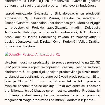
sindromom u FBiH” čiji su predstavnici uvaženim gostima
demonstrirali svoj proizvodni program i planove za budućnost.
Ispred Ambasade Švicarske u BiH, delegaciju su predvodili
ambasador, Nj.E. Heinrich Maurer, Direktor za saradnju g.
Joseph Guntern, nacionalna koordinatorica gđa. Mersiha Alijagić
te predstavnici Projekta zapošljavanja mladih. Delegaciju
Ambasade Holandije je predvodio ambasador, Nj.E. Juriaan
Kraak dok su ispred Federalnog zavoda za zapošljavanje u
posjeti učestvovali v.d. Direktor Omer Korjenić i Velida Draško,
pomoćnica direktora.
Uvaženim gostima predstavljen je proces proizvodnje na 2D, 3D
i UV printerima u kojem ravnopravno učestvuju i osobe sa Down
sindromom. U drugom dijelu posjete predstavljen je biznis model
te planovi za dostizanje potpune održivosti preduzeća na tržištu.
Iako je 3DownPrint d.o.o. registrovan tek u toku prošle a
zvanični početak rada se očekuje u toku ove sedmice, značajan
broj klijenata je već iskazao spremnost na saradnju. Predstavnici
udruženja i društvenog biznisa vrijedno rade na promociji
mogućnosti svoga preduzeća i animiranju dodatnih klijenata.