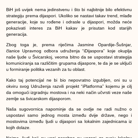
BiH još uvijek nema jedinstvenu i što bi najbitnije bilo efektivnu
strategiju prema dijaspori. Ukoliko se nastavi takav trend, mlađe
generacije, koje su rođene i odrasle u dijaspori, možda neće
pokazivati interes za BiH kakav je prisutan kod starijih
generacija.
Zbog toga je, prema riječima Jasmine Opardije-Šušnjar,
članice Upravnog odbora udruženja “iDijaspora” koje okuplja
naše ljude u Švicarskoj, veoma bitno da se uspostavi strategija
komuniciranja sa različitim grupama dijaspore, te da je se uključi
u formiranje politika vezanih za tu oblast.
Kako taj potencijal ne bi bio nepovratno izgubljen, oni su u
okviru svog Udruženja razvili projekt “iPlatforma” kojemu je cilj
da omogući izgradnju mostova i na neki način učvrsti veze naše
zemlje sa švicarskom dijasporom.
Naša sugovornica napominje da se ovdje ne radi nužno o
uspostavi samo jednog mosta između dvije države, nego i
mostovima između ljudi u dijaspori sa lokalnim zajednicama iz
kojih dolaze.