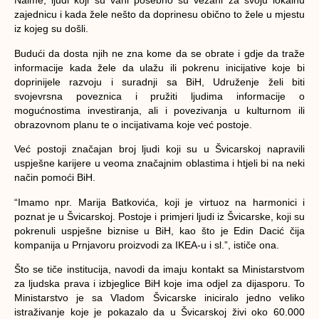
Naime, ljudi koji su vani posebno su vezani za svoju lokalnu
zajednicu i kada žele nešto da doprinesu obično to žele u mjestu
iz kojeg su došli.
Budući da dosta njih ne zna kome da se obrate i gdje da traže
informacije kada žele da ulažu ili pokrenu inicijative koje bi
doprinijele razvoju i suradnji sa BiH, Udruženje želi biti
svojevrsna poveznica i pružiti ljudima informacije o
mogućnostima investiranja, ali i povezivanja u kulturnom ili
obrazovnom planu te o incijativama koje već postoje.
Već postoji značajan broj ljudi koji su u Švicarskoj napravili
uspješne karijere u veoma značajnim oblastima i htjeli bi na neki
način pomoći BiH.
“Imamo npr. Marija Batkovića, koji je virtuoz na harmonici i
poznat je u Švicarskoj. Postoje i primjeri ljudi iz Švicarske, koji su
pokrenuli uspješne biznise u BiH, kao što je Edin Dacić čija
kompanija u Prnjavoru proizvodi za IKEA-u i sl.”,
ističe ona.
Što se tiče institucija, navodi da imaju kontakt sa Ministarstvom
za ljudska prava i izbjeglice BiH koje ima odjel za dijasporu. To
Ministarstvo je sa Vladom Švicarske iniciralo jedno veliko
istraživanje koje je pokazalo da u Švicarskoj živi oko 60.000