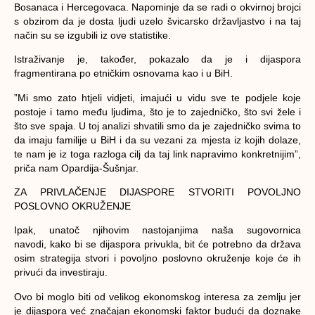
Bosanaca i Hercegovaca. Napominje da se radi o okvirnoj brojci
s obzirom da je dosta ljudi uzelo švicarsko državljastvo i na taj
način su se izgubili iz ove statistike.
Istraživanje je, također, pokazalo da je i dijaspora
fragmentirana po etničkim osnovama kao i u BiH.
”Mi smo zato htjeli vidjeti, imajući u vidu sve te podjele koje
postoje i tamo među ljudima, što je to zajedničko, što svi žele i
što sve spaja. U toj analizi shvatili smo da je zajedničko svima to
da imaju familije u BiH i da su vezani za mjesta iz kojih dolaze,
te nam je iz toga razloga cilj da taj link napravimo konkretnijim”,
priča nam Opardija-Šušnjar.
ZA PRIVLAČENJE DIJASPORE STVORITI POVOLJNO
POSLOVNO OKRUŽENJE
Ipak, unatoč njihovim nastojanjima naša sugovornica
navodi, kako bi se dijaspora privukla, bit će potrebno da država
osim strategija stvori i povoljno poslovno okruženje koje će ih
privući da investiraju.
Ovo bi moglo biti od velikog ekonomskog interesa za zemlju jer
je dijaspora već značajan ekonomski faktor budući da doznake