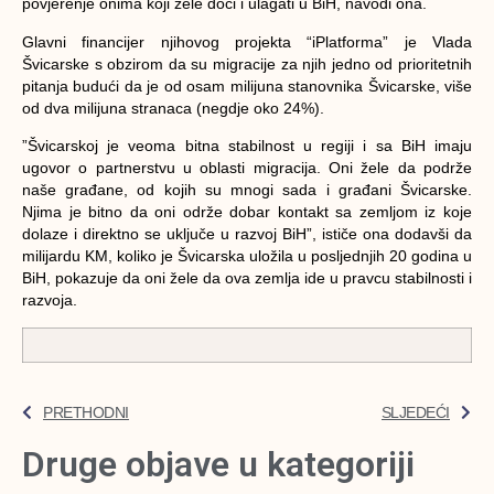
povjerenje onima koji žele doći i ulagati u BiH, navodi ona.
Glavni financijer njihovog projekta “iPlatforma” je Vlada
Švicarske s obzirom da su migracije za njih jedno od prioritetnih
pitanja budući da je od osam milijuna stanovnika Švicarske, više
od dva milijuna stranaca (negdje oko 24%).
”Švicarskoj je veoma bitna stabilnost u regiji i sa BiH imaju
ugovor o partnerstvu u oblasti migracija. Oni žele da podrže
naše građane, od kojih su mnogi sada i građani Švicarske.
Njima je bitno da oni održe dobar kontakt sa zemljom iz koje
dolaze i direktno se uključe u razvoj BiH”,
ističe ona dodavši da
milijardu KM, koliko je Švicarska uložila u posljednjih 20 godina u
BiH, pokazuje da oni žele da ova zemlja ide u pravcu stabilnosti i
razvoja.
PRETHODNI
SLJEDEĆI
Druge objave u kategoriji