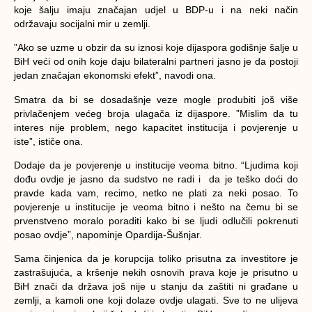
koje šalju imaju značajan udjel u BDP-u i na neki način
održavaju socijalni mir u zemlji.
”Ako se uzme u obzir da su iznosi koje dijaspora godišnje šalje u
BiH veći od onih koje daju bilateralni partneri jasno je da postoji
jedan značajan ekonomski efekt”,
navodi ona.
Smatra da bi se dosadašnje veze mogle produbiti još više
privlačenjem većeg broja ulagača iz dijaspore. ”Mislim da tu
interes nije problem, nego kapacitet institucija i povjerenje u
iste”, ističe ona.
Dodaje da je povjerenje u institucije veoma bitno.
“Ljudima koji
dođu ovdje je jasno da sudstvo ne radi i da je teško doći do
pravde kada vam, recimo, netko ne plati za neki posao. To
povjerenje u institucije je veoma bitno i nešto na čemu bi se
prvenstveno moralo poraditi kako bi se ljudi odlučili pokrenuti
posao ovdje”,
napominje Opardija-Šušnjar.
Sama činjenica da je korupcija toliko prisutna za investitore je
zastrašujuća, a kršenje nekih osnovih prava koje je prisutno u
BiH znači da država još nije u stanju da zaštiti ni građane u
zemlji, a kamoli one koji dolaze ovdje ulagati. Sve to ne ulijeva