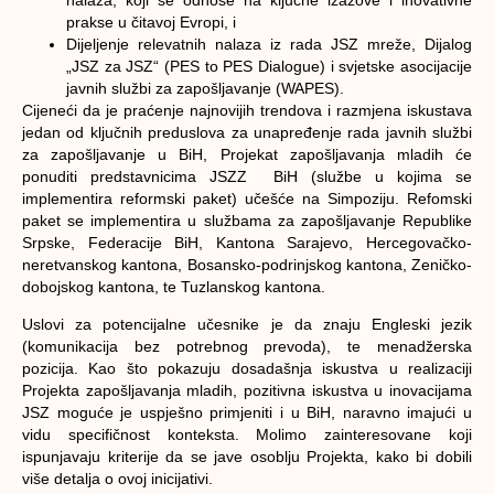
prakse u čitavoj Evropi, i
Dijeljenje relevatnih nalaza iz rada JSZ mreže, Dijalog
„JSZ za JSZ“ (PES to PES Dialogue) i svjetske asocijacije
javnih službi za zapošljavanje (WAPES).
Cijeneći da je praćenje najnovijih trendova i razmjena iskustava
jedan od ključnih preduslova za unapređenje rada javnih službi
za zapošljavanje u BiH, Projekat zapošljavanja mladih će
ponuditi predstavnicima JSZZ BiH (službe u kojima se
implementira reformski paket) učešće na Simpoziju. Refomski
paket se implementira u službama za zapošljavanje Republike
Srpske, Federacije BiH, Kantona Sarajevo, Hercegovačko-
neretvanskog kantona, Bosansko-podrinjskog kantona, Zeničko-
dobojskog kantona, te Tuzlanskog kantona.
Uslovi za potencijalne učesnike je da znaju Engleski jezik
(komunikacija bez potrebnog prevoda), te menadžerska
pozicija. Kao što pokazuju dosadašnja iskustva u realizaciji
Projekta zapošljavanja mladih, pozitivna iskustva u inovacijama
JSZ moguće je uspješno primjeniti i u BiH, naravno imajući u
vidu specifičnost konteksta. Molimo zainteresovane koji
ispunjavaju kriterije da se jave osoblju Projekta, kako bi dobili
više detalja o ovoj inicijativi.