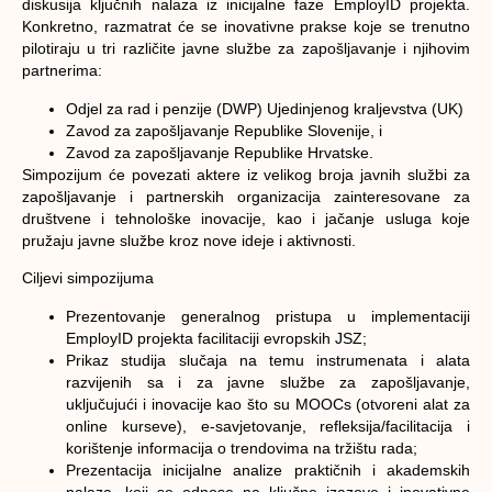
diskusija ključnih nalaza iz inicijalne faze EmployID projekta.
Konkretno, razmatrat će se inovativne prakse koje se trenutno
pilotiraju u tri različite javne službe za zapošljavanje i njihovim
partnerima:
Odjel za rad i penzije (DWP) Ujedinjenog kraljevstva (UK)
Zavod za zapošljavanje Republike Slovenije, i
Zavod za zapošljavanje Republike Hrvatske.
Simpozijum će povezati aktere iz velikog broja javnih službi za
zapošljavanje i partnerskih organizacija zainteresovane za
društvene i tehnološke inovacije, kao i jačanje usluga koje
pružaju javne službe kroz nove ideje i aktivnosti.
Ciljevi simpozijuma
Prezentovanje generalnog pristupa u implementaciji
EmployID projekta facilitaciji evropskih JSZ;
Prikaz studija slučaja na temu instrumenata i alata
razvijenih sa i za javne službe za zapošljavanje,
uključujući i inovacije kao što su MOOCs (otvoreni alat za
online kurseve), e-savjetovanje, refleksija/facilitacija i
korištenje informacija o trendovima na tržištu rada;
Prezentacija inicijalne analize praktičnih i akademskih
nalaza, koji se odnose na ključne izazove i inovativne