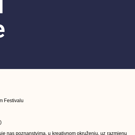
I
e
lm Festivalu
)
je nas poznanstvima, u kreativnom okruženju, uz razmjenu