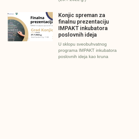
Konjic spreman za
finalnu prezentaciju
IMPAKT inkubatora
poslovnih ideja
U sklopu sveobuhvatnog
programa IMPAKT inkubatora
poslovnih ideja kao kruna
Finalna prezentacija
IMPAKT inkubatora
poslovnih ideja
Zavidovići
Zatvaramo još jedan ciklus
IMPAKT inkubatora u
Zavidovićima i to