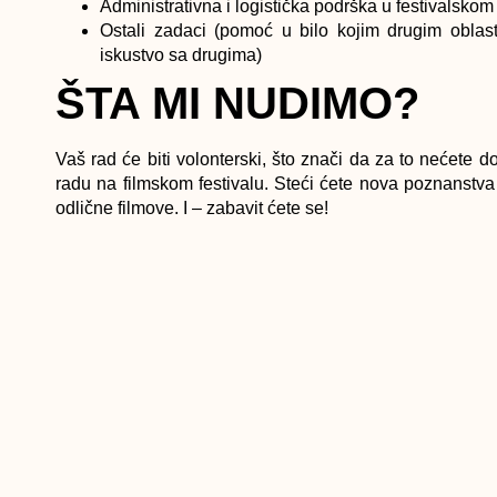
Administrativna i logistička podrška
u festivalskom
Ostali zadaci
(pomoć u bilo kojim drugim oblastim
iskustvo sa drugima)
ŠTA MI NUDIMO?
Vaš rad će biti volonterski, što znači da za to nećete 
radu na filmskom festivalu. Steći ćete nova poznanstva sa
odlične filmove. I – zabavit ćete se!
Pravo Ljudski će za svakog/u volontera/ku obezbjediti
popratnim događajima, uključujući druženje sa zanimljiv
Nakon Festival, Pravo Ljudski će svim volonterima i volo
Pravo Ljudski nije u mogućnosti pokriti troškove putovan
Tvoja prijava
treba da sadrži osnovne podatke (ime i prez
kratki CV ili biografiju).
Pravo Ljudski će organizovati pripremni sastanak za sv
je OBAVEZNO. Održaće se 25. oktobra u Art Kinu Kriteri