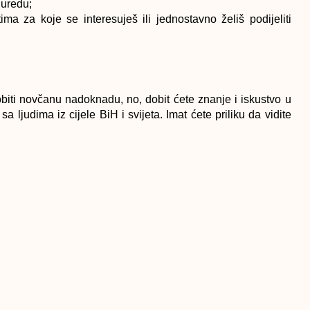
 uredu;
a za koje se interesuješ ili jednostavno želiš podijeliti
dobiti novčanu nadoknadu, no, dobit ćete znanje i iskustvo u
 ljudima iz cijele BiH i svijeta. Imat ćete priliku da vidite
 užinu, poklon majicu i torbu, pristup svim projekcijama i
im gostima i gošćama Festivala i mladim ljudima.
nterkama uručiti potvrdu o volontiranju.
ja i smještaja u Sarajevu.
ime, godište, škola/univerzitet, kontakt telefon i email, te
e volontere i volonterke. Prisustvo na pripremnom sastanku
on. Molimo vas da se ne prijavljujete ukoliko ne možete da