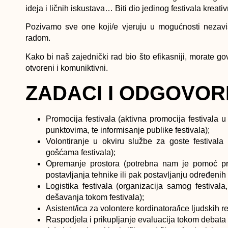
ideja i ličnih iskustava… Biti dio jedinog festivala krea
Pozivamo sve one koji/e vjeruju u mogućnosti nezavi
radom.
Kako bi naš zajednički rad bio što efikasniji, morate gov
otvoreni i komuniktivni.
ZADACI I ODGOVOR
Promocija festivala
(aktivna promocija festivala u 
punktovima, te informisanje publike festivala);
Volontiranje
u okviru službe za goste festivala
(
gošćama festivala);
Opremanje prostora
(potrebna nam je pomoć pri
postavljanja tehnike ili pak postavljanju određenih 
Logistika festivala
(organizacija samog festivala,
dešavanja tokom festivala);
Asistent/ica za volontere kordinatora/ice ljudskih r
Raspodjela i prikupljanje evaluacija
tokom debata 