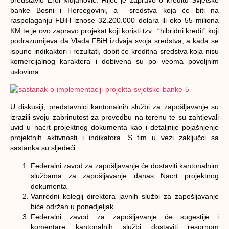
predstavio Erol Mujanović. Riječ je zapravo o kreditu Svjetske
banke Bosni i Hercegovini, a sredstva koja će biti na
raspolaganju FBiH iznose 32.200.000 dolara ili oko 55 miliona
KM te je ovo zapravo projekat koji koristi tzv. “hibridni kredit” koji
podrazumijeva da Vlada FBiH izdvaja svoja sredstva, a kada se
ispune indikaktori i rezultati, dobit će kreditna sredstva koja nisu
komercijalnog karaktera i dobivena su po veoma povoljnim
uslovima.
U diskusiji, predstavnici kantonalnih službi za zapošljavanje su
izrazili svoju zabrinutost za provedbu na terenu te su zahtjevali
uvid u nacrt projektnog dokumenta kao i detaljnije pojašnjenje
projektnih aktivnosti i indikatora. S tim u vezi zaključci sa
sastanka su sljedeći:
Federalni zavod za zapošljavanje će dostaviti kantonalnim
službama za zapošljavanje danas Nacrt projektnog
dokumenta
Vanredni kolegij direktora javnih službi za zapošljavanje
biće održan u ponedjeljak
Federalni zavod za zapošljavanje će sugestije i
komentare kantonalnih službi dostaviti resornom