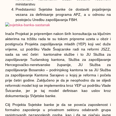
ministarstvu
Predstavnici Svjetske banke će dostaviti pojašnjenja
vezana za definisanje programa APZ, a u odnosu na
postojeću Uredbu zapošljavanja FBiH.
Inače Projekat je pripremljen nakon širih konsultacija sa ključnim
akterima na tržištu rada te su tokom pripreme uzeta u obzir i
postignuća Projekta zapošljavanja mladih (YEP) koji već duže
vrijeme, uz podršku Vlade Švajcarske radi na reformi JSZZ,
sada sa već četiri kantonalne službe i to JU Služba za
zapošljavanje Tuzlanskog kantona, Služba za zapošljavanje
Hercegovačko-neretvanske županije, JU Služba za
zapošljavanje Bosansko – podrinjskog kantona te sa JU Služba
za zapošljavanje Kantona Sarajevo u kojoj je reforma i počela
prije četiri godine. Zaključeno je da je neophodno da se slijedi
reformski model koji se implementira kroz YEP uz podršku Vlade
Švicarske, jer je taj model definisan kao uslov kroz
dokumentaciju SVjetske banke.
Cilj Projekta Svjetske banke je da se poveća zaposlenost i
formalno zaposlenje u privatnom sektoru odabranih grupa
registrovanih nezaposlenih osoba, kao i da se ojačaju javne