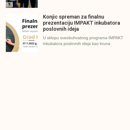
Konjic spreman za finalnu
prezentaciju IMPAKT inkubatora
poslovnih ideja
U sklopu sveobuhvatnog programa IMPAKT
inkubatora poslovnih ideja kao kruna
Finalna prezentacija IMPAKT
inkubatora poslovnih ideja
Zavidovići
Zatvaramo još jedan ciklus IMPAKT
inkubatora u Zavidovićima i to