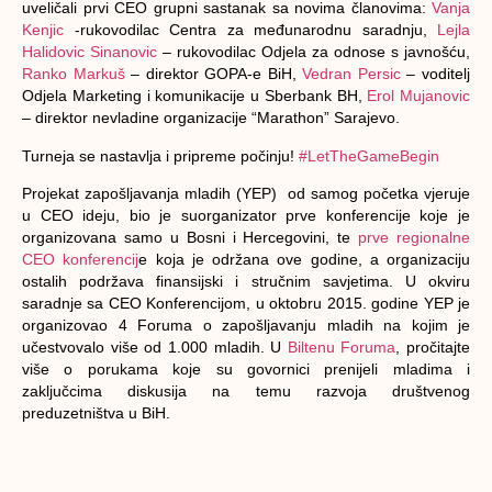
uveličali prvi CEO grupni sastanak sa novima članovima:
Vanja
Kenjic
-rukovodilac Centra za međunarodnu saradnju,
Lejla
Halidovic Sinanovic
– rukovodilac Odjela za odnose s javnošću,
Ranko Markuš
– direktor GOPA-e BiH,
Vedran Persic
– voditelj
Odjela Marketing i komunikacije u Sberbank BH,
Erol Mujanovic
– direktor nevladine organizacije “Marathon” Sarajevo.
Turneja se nastavlja i pripreme počinju!
‪#‎
LetTheGameBegin‬
Projekat zapošljavanja mladih (YEP) od samog početka vjeruje
u CEO ideju, bio je suorganizator prve konferencije koje je
organizovana samo u Bosni i Hercegovini, te
prve regionalne
CEO konferencij
e koja je održana ove godine, a organizaciju
ostalih podržava finansijski i stručnim savjetima. U okviru
saradnje sa CEO Konferencijom, u oktobru 2015. godine YEP je
organizovao 4 Foruma o zapošljavanju mladih na kojim je
učestvovalo više od 1.000 mladih. U
Biltenu Foruma
, pročitajte
više o porukama koje su govornici prenijeli mladima i
zaključcima diskusija na temu razvoja društvenog
preduzetništva u BiH.