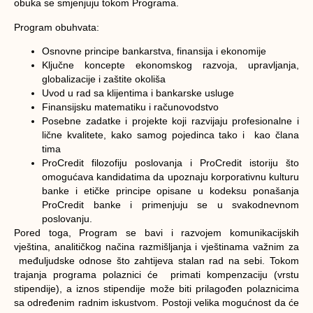
obuka se smjenjuju tokom Programa.
Program obuhvata
:
Osnovne principe bankarstva, finansija i ekonomije
Ključne koncepte ekonomskog razvoja, upravljanja,
globalizacije i zaštite okoliša
Uvod u rad sa klijentima i bankarske usluge
Finansijsku matematiku i računovodstvo
Posebne zadatke i projekte koji razvijaju profesionalne i
lične kvalitete, kako samog pojedinca tako i kao člana
tima
ProCredit filozofiju poslovanja i ProCredit istoriju što
omogućava kandidatima da upoznaju korporativnu kulturu
banke i etičke principe opisane u kodeksu ponašanja
ProCredit banke i primenjuju se u svakodnevnom
poslovanju.
Pored toga, Program se bavi i razvojem komunikacijskih
vještina, analitičkog načina razmišljanja i vještinama važnim za
međuljudske odnose što zahtijeva stalan rad na sebi. Tokom
trajanja programa polaznici će primati kompenzaciju (vrstu
stipendije), a iznos stipendije može biti prilagođen polaznicima
sa određenim radnim iskustvom. Postoji velika mogućnost da će